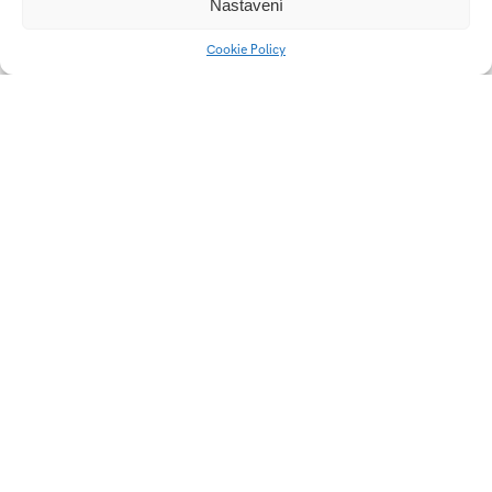
Nastavení
Cookie Policy
OBYTNÝ VČELÍN
REVITALIZACE
městského parku v
Olomouci
Semestrální práce –
Dialog
Univerzitní 2431