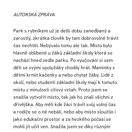
AUTORSKÁ ZPRÁVA
Park s rybníkem už je delší dobu zanedbaný a
zarostlý, zkrátka člověk by tam dobrovolně trávit
čas nechtěl. Nebývalo tomu ale tak. Místo bylo
hlavně oblíbené u žáků základní školy která se
nachází hned vedle parku. Po vyučování si sem
děti se svými spolužáky chodily hrát. Maminky s
dětmi krmit kačenky a nebo chytat žáby. Lidé z
okolí, nebo studenti základní školy mají k tomuto
místu z minulosti citový vztah. Proto jsem se
snažila vytvořit místo, tak jak ho znali všichni z
dřívějška. Aby měli kde žáci trávit svůj volný čas
a rodiče se o ně nebáli, nebo aby místo sloužilo i
jako edukační prostor a za hezkého počasí se
mohli jít učit ven. Snažila jsem se díky různým