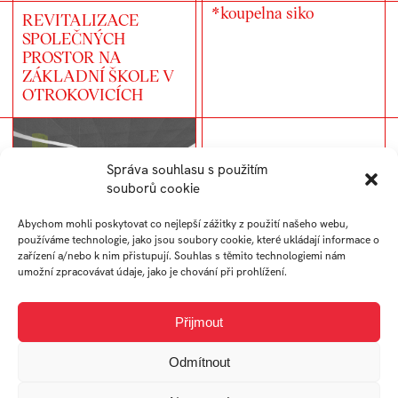
*koupelna siko
REVITALIZACE
SPOLEČNÝCH
PROSTOR NA
ZÁKLADNÍ ŠKOLE V
OTROKOVICÍCH
Správa souhlasu s použitím
souborů cookie
Abychom mohli poskytovat co nejlepší zážitky z použití našeho webu,
REDESIGN Burger &
používáme technologie, jako jsou soubory cookie, které ukládají informace o
Bar Brothers
zařízení a/nebo k nim přistupují. Souhlas s těmito technologiemi nám
Revitalizace společných
umožní zpracovávat údaje, jako je chování při prohlížení.
prostor *ZŠ TGM
Otrokovice
Přijmout
Odmítnout