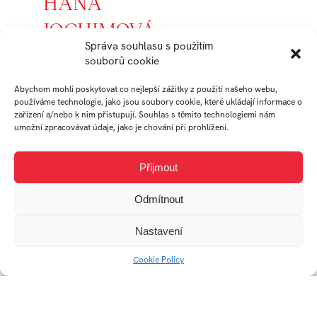
HANA
JOCHIMOVÁ
Správa souhlasu s použitím
souborů cookie
student
Ateliér Průmyslový
Abychom mohli poskytovat co nejlepší zážitky z použití našeho webu,
design
používáme technologie, jako jsou soubory cookie, které ukládají informace o
zařízení a/nebo k nim přistupují. Souhlas s těmito technologiemi nám
umožní zpracovávat údaje, jako je chování při prohlížení.
Práce studenta
Přijmout
Odmítnout
Nastavení
Cookie Policy