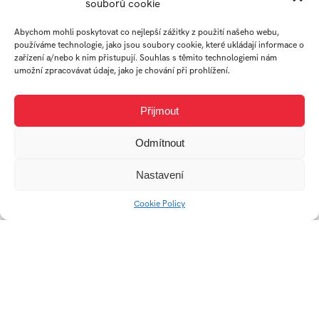
souborů cookie
HANA
Abychom mohli poskytovat co nejlepší zážitky z použití našeho webu,
JOCHIMOVÁ
používáme technologie, jako jsou soubory cookie, které ukládají informace o
zařízení a/nebo k nim přistupují. Souhlas s těmito technologiemi nám
umožní zpracovávat údaje, jako je chování při prohlížení.
student
Ateliér Průmyslový
Přijmout
design
Odmítnout
Práce studenta
Nastavení
Cookie Policy