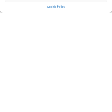
Cookie Policy
LUMO
WAVE
Univerzitní 2431
760 01 Zlín