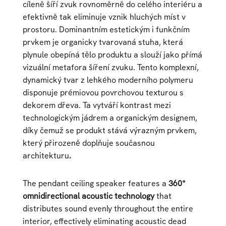
cíleně šíří zvuk rovnoměrně do celého interiéru a
efektivně tak eliminuje vznik hluchých míst v
prostoru. Dominantním estetickým i funkčním
prvkem je organicky tvarovaná stuha, která
plynule obepíná tělo produktu a slouží jako přímá
vizuální metafora šíření zvuku. Tento komplexní,
dynamický tvar z lehkého moderního polymeru
disponuje prémiovou povrchovou texturou s
dekorem dřeva. Ta vytváří kontrast mezi
technologickým jádrem a organickým designem,
díky čemuž se produkt stává výrazným prvkem,
který přirozeně doplňuje současnou
architekturu
.
The pendant ceiling speaker features a
360°
omnidirectional acoustic technology
that
distributes sound evenly throughout the entire
interior, effectively eliminating acoustic dead