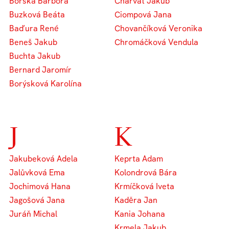
Borská Barbora
Charvát Jakub
Buzková Beáta
Ciompová Jana
Baďura René
Chovančíková Veronika
Beneš Jakub
Chromáčková Vendula
Buchta Jakub
Bernard Jaromír
Borýsková Karolína
J
K
Jakubeková Adela
Keprta Adam
Jalůvková Ema
Kolondrová Bára
Jochimová Hana
Krmíčková Iveta
Jagošová Jana
Kaděra Jan
Juráň Michal
Kania Johana
Krmela Jakub