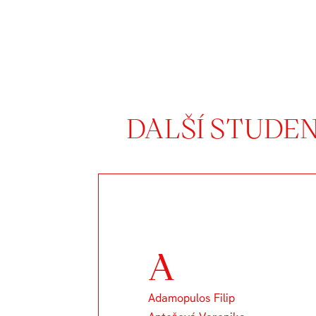
DALŠÍ STUDE
A
Adamopulos Filip