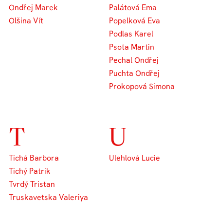
Ondřej Marek
Palátová Ema
Olšina Vít
Popelková Eva
Podlas Karel
Psota Martin
Pechal Ondřej
Puchta Ondřej
Prokopová Simona
T
U
Tichá Barbora
Ulehlová Lucie
Tichý Patrik
Tvrdý Tristan
Truskavetska Valeriya