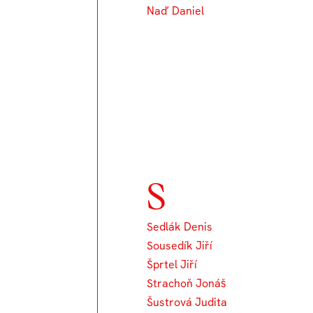
Naď Daniel
S
Sedlák Denis
Sousedík Jiří
Šprtel Jiří
Strachoň Jonáš
Šustrová Judita