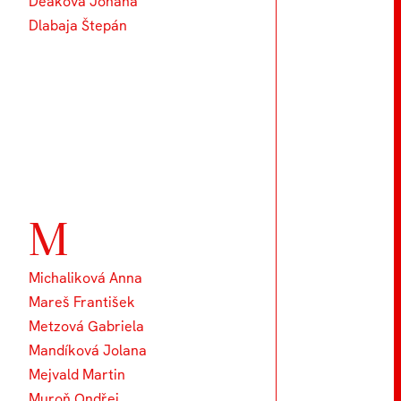
Deáková Johana
Dlabaja Štepán
M
Michaliková Anna
Mareš František
Metzová Gabriela
Mandíková Jolana
Mejvald Martin
Muroň Ondřej