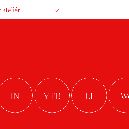
 ateliéru
ABINA ŠMOLDASO
student
Ateliér Průmyslový design