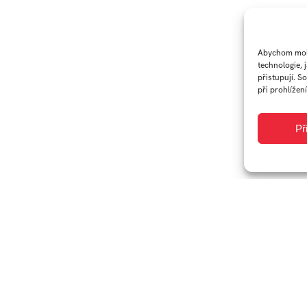
Abychom mohl
technologie, 
přistupují. S
při prohlížení
Př
iverzitní 2431
Tel.:
+420 576 034 205
FB
IN
0 01 Zlín
info@fmk.utb.cz