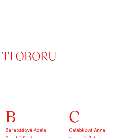
NTI OBORU
B
C
Barabášová Adéla
Calábková Anna