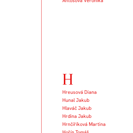
Antošová Veronika
H
Hreusová Diana
Hunal Jakub
Hlaváč Jakub
Hrdina Jakub
Hrnčiříková Martina
Hořín Tomáš