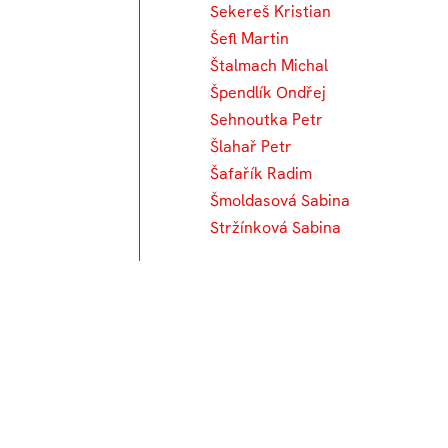
Sekereš Kristian
Šefl Martin
Štalmach Michal
Špendlík Ondřej
Sehnoutka Petr
Šlahař Petr
Šafařík Radim
Šmoldasová Sabina
Stržínková Sabina
Un
76