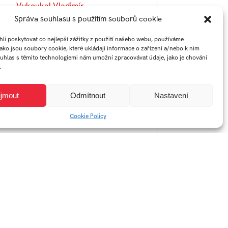
Vykoukal Vladimír
Správa souhlasu s použitím souborů cookie
i poskytovat co nejlepší zážitky z použití našeho webu, používáme
jako jsou soubory cookie, které ukládají informace o zařízení a/nebo k nim
ouhlas s těmito technologiemi nám umožní zpracovávat údaje, jako je chování
.
ijmout
Odmítnout
Nastavení
Cookie Policy
YTB
LI
Web FMK UTB