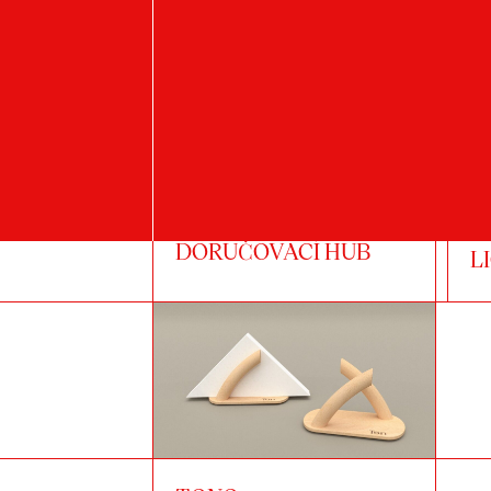
H
DORUČOVACÍ HUB
L