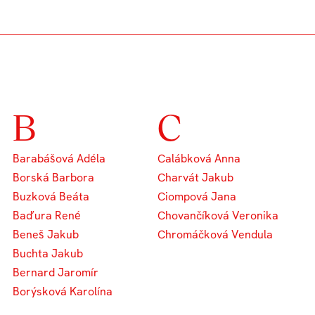
B
C
Barabášová Adéla
Calábková Anna
Borská Barbora
Charvát Jakub
Buzková Beáta
Ciompová Jana
Baďura René
Chovančíková Veronika
Beneš Jakub
Chromáčková Vendula
Buchta Jakub
Bernard Jaromír
Borýsková Karolína