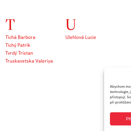
T
U
Tichá Barbora
Ulehlová Lucie
Tichý Patrik
Tvrdý Tristan
Truskavetska Valeriya
Abychom mohl
technologie, 
přistupují. S
při prohlížení
Př