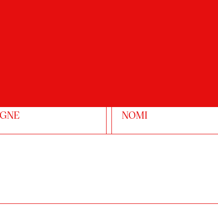
YVE
Koupelnový modul
IGNE
NOMI