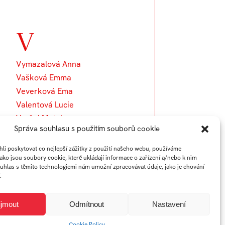
V
Vymazalová Anna
Vašková Emma
Veverková Ema
Valentová Lucie
Vražel Matej
Správa souhlasu s použitím souborů cookie
Vykoukal Vladimír
i poskytovat co nejlepší zážitky z použití našeho webu, používáme
jako jsou soubory cookie, které ukládají informace o zařízení a/nebo k nim
ouhlas s těmito technologiemi nám umožní zpracovávat údaje, jako je chování
.
ijmout
Odmítnout
Nastavení
Cookie Policy