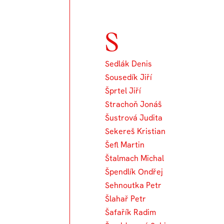
S
Sedlák Denis
Sousedík Jiří
Šprtel Jiří
Strachoň Jonáš
Šustrová Judita
Sekereš Kristian
Šefl Martin
Štalmach Michal
Špendlík Ondřej
Sehnoutka Petr
Šlahař Petr
Šafařík Radim