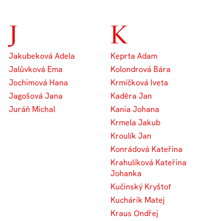
J
K
Jakubeková Adela
Keprta Adam
Jalůvková Ema
Kolondrová Bára
Jochimová Hana
Krmíčková Iveta
Jagošová Jana
Kaděra Jan
Juráň Michal
Kania Johana
Krmela Jakub
Kroulík Jan
Konrádová Kateřina
Krahulíková Kateřina
Johanka
Kučinský Kryštof
Kuchárik Matej
Kraus Ondřej