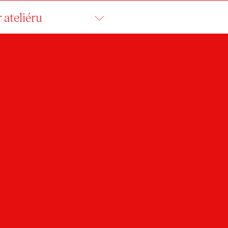
 ateliéru
DÉLA BARABÁŠO
student