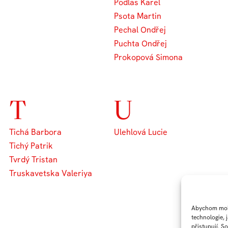
Podlas Karel
Psota Martin
Pechal Ondřej
Puchta Ondřej
Prokopová Simona
T
U
Tichá Barbora
Ulehlová Lucie
Tichý Patrik
Tvrdý Tristan
Truskavetska Valeriya
Abychom mohl
technologie, 
přistupují. S