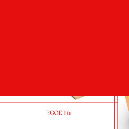
MODULA
R
EGOE life