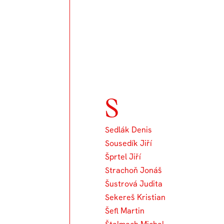
S
Sedlák Denis
Sousedík Jiří
Šprtel Jiří
Strachoň Jonáš
Šustrová Judita
Sekereš Kristian
Šefl Martin