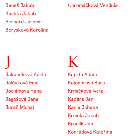
Beneš Jakub
Chromáčková Vendula
Buchta Jakub
Bernard Jaromír
Borýsková Karolína
J
K
Jakubeková Adela
Keprta Adam
Jalůvková Ema
Kolondrová Bára
Jochimová Hana
Krmíčková Iveta
Jagošová Jana
Kaděra Jan
Juráň Michal
Kania Johana
Krmela Jakub
Kroulík Jan
Konrádová Kateřina