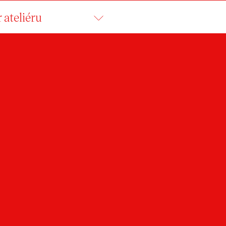
 ateliéru
NDULA CHROMÁČK
student