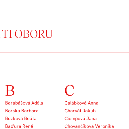
NTI OBORU
B
C
Barabášová Adéla
Calábková Anna
Borská Barbora
Charvát Jakub
Buzková Beáta
Ciompová Jana
Baďura René
Chovančíková Veronika