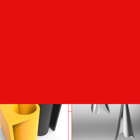
Multifunkční
pamlskovník
E·LOOP