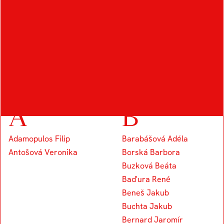
DALŠÍ STUDENTI
OBORU
A
B
Adamopulos Filip
Barabášová Adéla
Antošová Veronika
Borská Barbora
Buzková Beáta
Baďura René
Beneš Jakub
Buchta Jakub
Bernard Jaromír