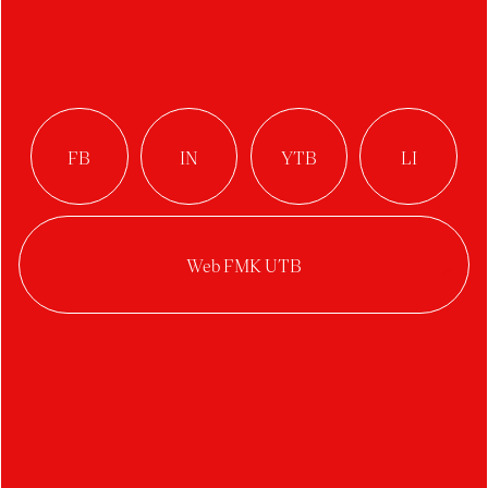
absolvent
Ateliér Průmyslový design
Práce studenta