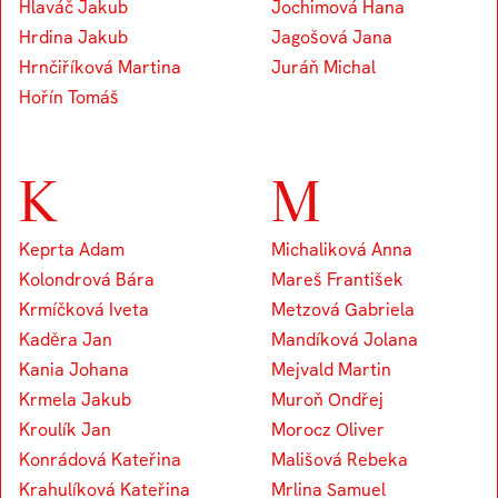
Hlaváč Jakub
Jochimová Hana
Hrdina Jakub
Jagošová Jana
Hrnčiříková Martina
Juráň Michal
Hořín Tomáš
K
M
Keprta Adam
Michaliková Anna
Kolondrová Bára
Mareš František
Krmíčková Iveta
Metzová Gabriela
Kaděra Jan
Mandíková Jolana
Kania Johana
Mejvald Martin
Krmela Jakub
Muroň Ondřej
Kroulík Jan
Morocz Oliver
Konrádová Kateřina
Mališová Rebeka
Krahulíková Kateřina
Mrlina Samuel