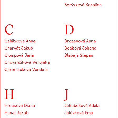
Borýsková Karolína
C
D
Calábková Anna
Drozenová Anna
Charvát Jakub
Deáková Johana
Ciompová Jana
Dlabaja Štepán
Chovančíková Veronika
Chromáčková Vendula
H
J
Hreusová Diana
Jakubeková Adela
Hunal Jakub
Jalůvková Ema