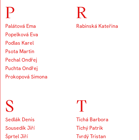
P
R
Palátová Ema
Rabinská Kateřina
Popelková Eva
Podlas Karel
Psota Martin
Pechal Ondřej
Puchta Ondřej
Prokopová Simona
S
T
Sedlák Denis
Tichá Barbora
Sousedík Jiří
Tichý Patrik
Šprtel Jiří
Tvrdý Tristan