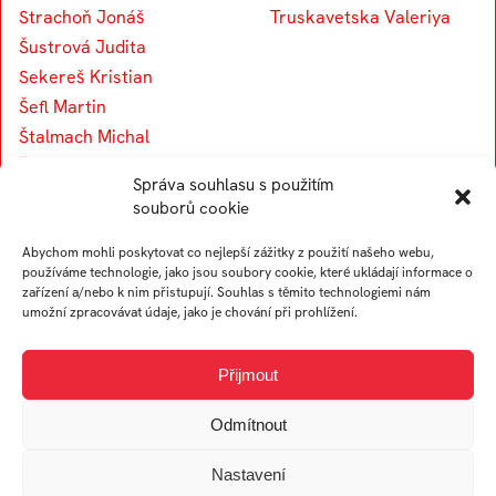
Strachoň Jonáš
Truskavetska Valeriya
Šustrová Judita
Sekereš Kristian
Šefl Martin
Štalmach Michal
Špendlík Ondřej
Správa souhlasu s použitím
Sehnoutka Petr
souborů cookie
Šlahař Petr
Abychom mohli poskytovat co nejlepší zážitky z použití našeho webu,
Šafařík Radim
používáme technologie, jako jsou soubory cookie, které ukládají informace o
Šmoldasová Sabina
zařízení a/nebo k nim přistupují. Souhlas s těmito technologiemi nám
umožní zpracovávat údaje, jako je chování při prohlížení.
Stržínková Sabina
Přijmout
U
V
Odmítnout
Ulehlová Lucie
Vymazalová Anna
Nastavení