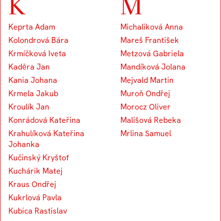
K
M
Keprta Adam
Michaliková Anna
Kolondrová Bára
Mareš František
Krmíčková Iveta
Metzová Gabriela
Kaděra Jan
Mandíková Jolana
Kania Johana
Mejvald Martin
Krmela Jakub
Muroň Ondřej
Kroulík Jan
Morocz Oliver
Konrádová Kateřina
Mališová Rebeka
Krahulíková Kateřina
Mrlina Samuel
Johanka
Kučinský Kryštof
Kuchárik Matej
Kraus Ondřej
Kukrlová Pavla
Kubica Rastislav