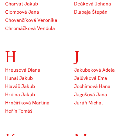
Charvát Jakub
Deáková Johana
Ciompová Jana
Dlabaja Štepán
Chovančíková Veronika
Chromáčková Vendula
H
J
Hreusová Diana
Jakubeková Adela
Hunal Jakub
Jalůvková Ema
Hlaváč Jakub
Jochimová Hana
Hrdina Jakub
Jagošová Jana
Hrnčiříková Martina
Juráň Michal
Hořín Tomáš