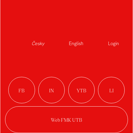
absolvent
Ateliér Průmyslový design
Česky
English
Login
Práce studenta