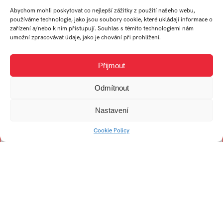
Sehnoutka Petr
Abychom mohli poskytovat co nejlepší zážitky z použití našeho webu,
Šlahař Petr
používáme technologie, jako jsou soubory cookie, které ukládají informace o
zařízení a/nebo k nim přistupují. Souhlas s těmito technologiemi nám
Šafařík Radim
umožní zpracovávat údaje, jako je chování při prohlížení.
Šmoldasová Sabina
Stržínková Sabina
Přijmout
Odmítnout
U
V
Nastavení
Ulehlová Lucie
Vymazalová Anna
Cookie Policy
Vašková Emma
Veverková Ema
Valentová Lucie
Vražel Matej
Vykoukal Vladimír