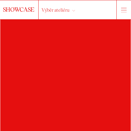
SHOWCASE
Výběr ateliéru
JUDITA
ŠUSTROVÁ