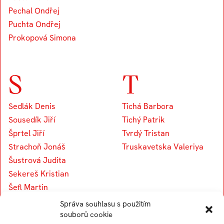
Pechal Ondřej
Puchta Ondřej
Prokopová Simona
S
T
Sedlák Denis
Tichá Barbora
Sousedík Jiří
Tichý Patrik
Šprtel Jiří
Tvrdý Tristan
Strachoň Jonáš
Truskavetska Valeriya
Šustrová Judita
Sekereš Kristian
Šefl Martin
Štalmach Michal
Správa souhlasu s použitím
Špendlík Ondřej
souborů cookie