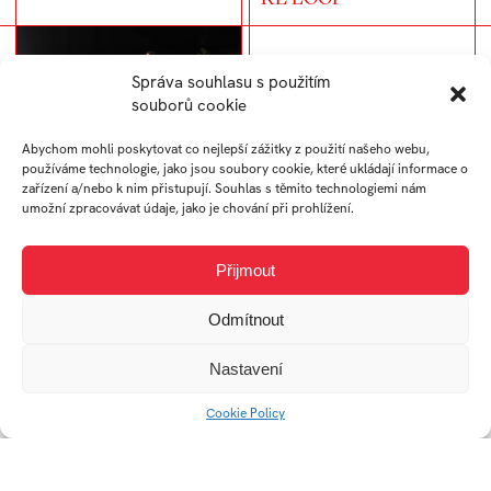
Správa souhlasu s použitím
souborů cookie
Abychom mohli poskytovat co nejlepší zážitky z použití našeho webu,
používáme technologie, jako jsou soubory cookie, které ukládají informace o
zařízení a/nebo k nim přistupují. Souhlas s těmito technologiemi nám
Multifunkční
SmartFLY
umožní zpracovávat údaje, jako je chování při prohlížení.
pamlskovník
Přijmout
Odmítnout
Nastavení
Cookie Policy
EGOE life