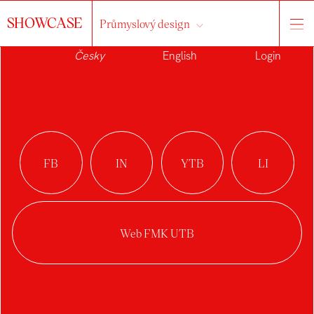
SHOWCASE
Průmyslový design
Česky
English
Login