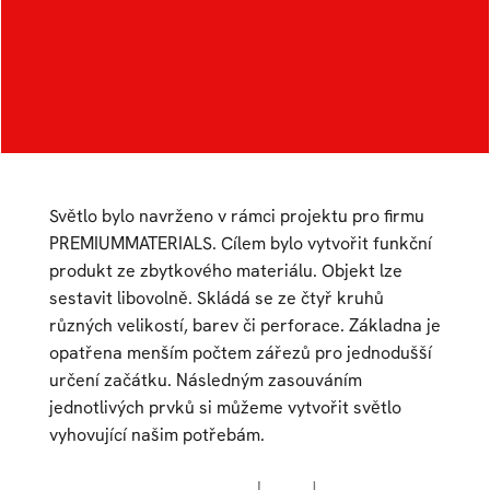
Autor:
Vendula Chromáčková
Ateliér:
Průmyslový design
Rok:
2021/2022
Kategorie:
interiérové doplňky
Světlo bylo navrženo v rámci projektu pro firmu
PREMIUMMATERIALS. Cílem bylo vytvořit funkční
produkt ze zbytkového materiálu. Objekt lze
sestavit libovolně. Skládá se ze čtyř kruhů
různých velikostí, barev či perforace. Základna je
opatřena menším počtem zářezů pro jednodušší
určení začátku. Následným zasouváním
jednotlivých prvků si můžeme vytvořit světlo
vyhovující našim potřebám.