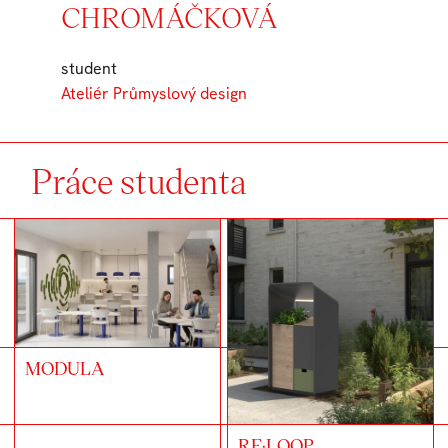
CHROMÁČKOVÁ
student
Ateliér Průmyslový design
Práce studenta
MODULA
RE·LOOP