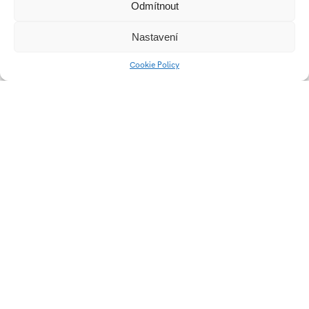
Odmítnout
Skládací stolička PUG
Nastavení
Obal na kapesníky
Cookie Policy
NEUS
Elektroboard Owl
Boards