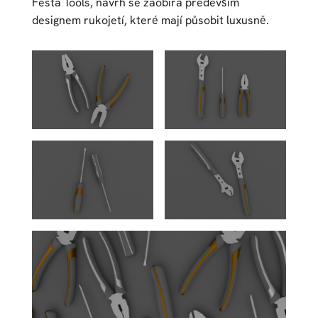
Festa Tools, návrh se zaobírá především
designem rukojetí, které mají působit luxusně.