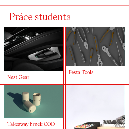
Práce studenta
Festa Tools
Nest Gear
Takeaway hrnek COD