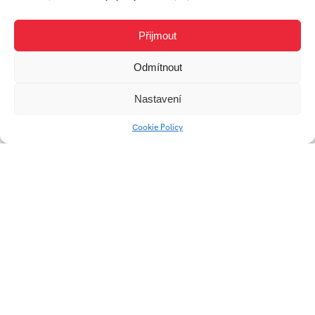
Přijmout
Odmítnout
Nastavení
Skládací stolička PUG
Cookie Policy
Obal na kapesníky
NEUS