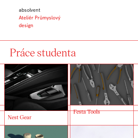
absolvent
Ateliér Průmyslový
design
Práce studenta
Festa Tools
Nest Gear