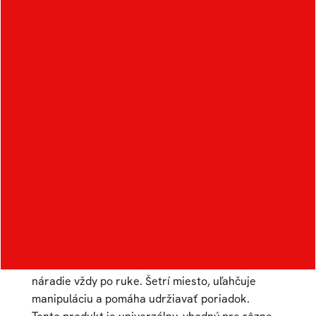
GRIP
Autor:
Tristan Tvrdý
Ateliér:
Průmyslový design
Rok:
2024/2025
Kategorie:
interiérové doplňky
,
stroje a
nářadí
Inovatívny hák na držanie záhradníckeho náradia
je praktickým riešením pre balkóny aj veľké
záhrady. Jednoducho sa zaryje do pôdy v
kvetináči, čím zaisťuje stabilitu a umožňuje mať
náradie vždy po ruke. Šetrí miesto, uľahčuje
manipuláciu a pomáha udržiavať poriadok.