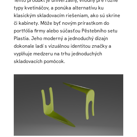
Tento produkt je univerzálny, vhodný pre rôzne
typy kvetináčov, a ponúka alternatívu ku
klasickým skladovacím riešeniam, ako sú skrine
či kabinety. Môže byť novým prírastkom do
portfólia firmy alebo súčasťou Pěstebního setu
Plastia. Jeho moderný a jednoduchý dizajn
dokonale ladí s vizuálnou identitou značky a
vyplňuje medzeru na trhu jednoduchých
skladovacích pomôcok.