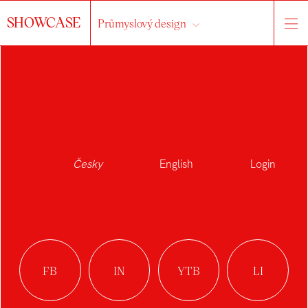
SHOWCASE
Průmyslový design
Česky
English
Login