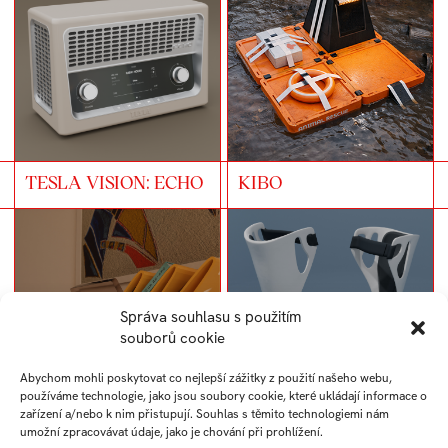
TESLA VISION: ECHO
KIBO
Správa souhlasu s použitím
souborů cookie
Abychom mohli poskytovat co nejlepší zážitky z použití našeho webu,
používáme technologie, jako jsou soubory cookie, které ukládají informace o
zařízení a/nebo k nim přistupují. Souhlas s těmito technologiemi nám
MEANDER
LIORA
umožní zpracovávat údaje, jako je chování při prohlížení.