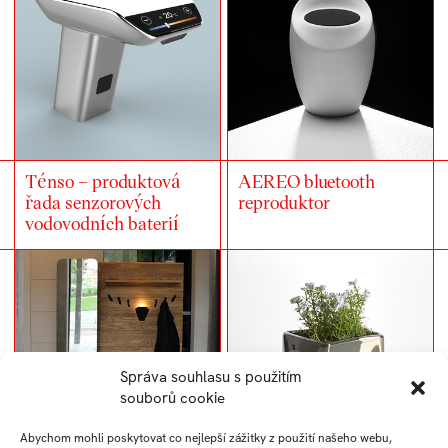
Ténso – produktová
AEREO bluetooth
řada senzorových
reproduktor
vodovodních baterií
Správa souhlasu s použitím
souborů cookie
Abychom mohli poskytovat co nejlepší zážitky z použití našeho webu,