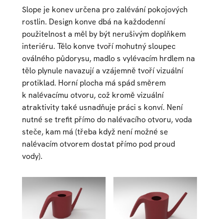
Slope je konev určena pro zalévání pokojových
rostlin. Design konve dbá na každodenní
použitelnost a měl by být nerušivým doplňkem
interiéru. Tělo konve tvoří mohutný sloupec
oválného půdorysu, madlo s vylévacím hrdlem na
tělo plynule navazují a vzájemně tvoří vizuální
protiklad. Horní plocha má spád směrem
k nalévacímu otvoru, což kromě vizuální
atraktivity také usnadňuje práci s konví. Není
nutné se trefit přímo do nalévacího otvoru, voda
steče, kam má (třeba když není možné se
nalévacím otvorem dostat přímo pod proud
vody).