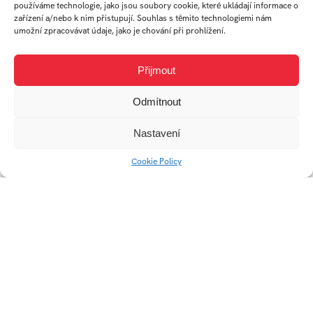
používáme technologie, jako jsou soubory cookie, které ukládají informace o
Předsíňová stěna
Květináč BOW
zařízení a/nebo k nim přistupují. Souhlas s těmito technologiemi nám
umožní zpracovávat údaje, jako je chování při prohlížení.
FLABO
Přijmout
Odmítnout
Nastavení
Cookie Policy
Křeslo Venn
Konev SLOPE