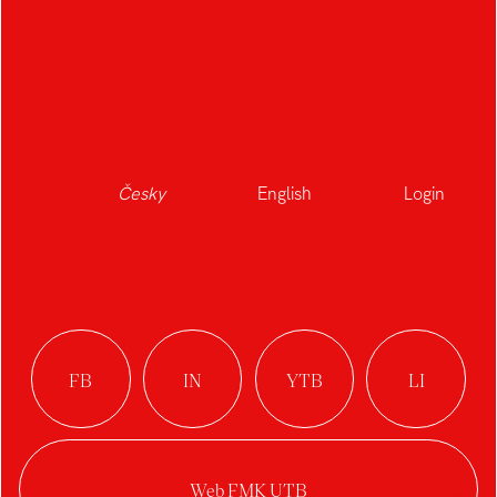
Česky
English
Login
Nabíjecí stanice
Autor:
Jakub Buchta