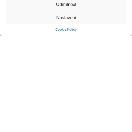
Odmítnout
Nastavení
Práce studenta
Cookie Policy
Pojízdný bar Kubino
Nabíjecí stanice