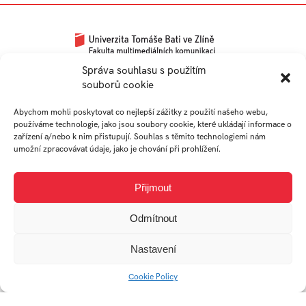
Univerzitní 2431
Správa souhlasu s použitím
souborů cookie
760 01 Zlín
Tel.:
+420 576 034 205
Abychom mohli poskytovat co nejlepší zážitky z použití našeho webu,
info@fmk.utb.cz
používáme technologie, jako jsou soubory cookie, které ukládají informace o
zařízení a/nebo k nim přistupují. Souhlas s těmito technologiemi nám
FB
IN
YTB
LI
umožní zpracovávat údaje, jako je chování při prohlížení.
Web FMK UTB
Přijmout
Odmítnout
Nastavení
Cookie Policy