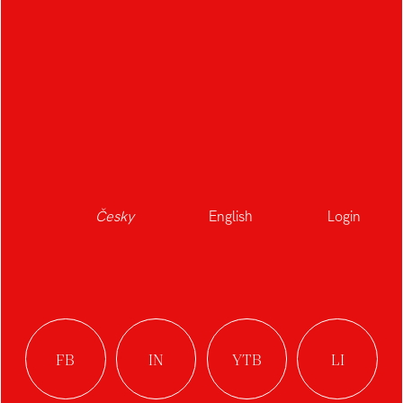
2023/2024
Česky
English
Login
Vladimír Vykoukal
Design multifunkční
nafukovací haly
Jiří Sousedík