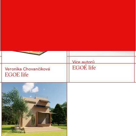
EGOE
Vendula Chromáčková
EGOE life
Více autorů
EGOÉ life
Veronika Chovančíková
EGOE life