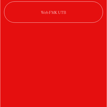
Balance Harmony
Vendula Klímová
Posed x ValoVerda
Ema Veverková
Friends
Koš na kelímky
Jana Jagošová
Koš na kelímky – Píšťala
Jakub Buchta