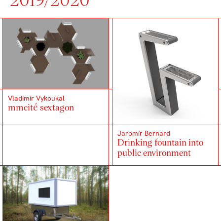
Vladimír Vykoukal
mmcité sextagon
Jaromír Bernard
Drinking fountain into
public environment