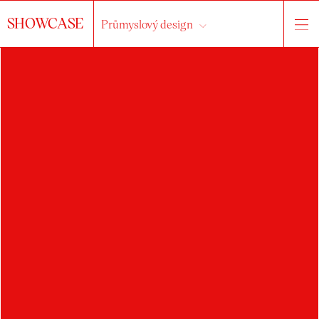
SHOWCASE
Průmyslový design
o ateliéru
práce
studenti
Vše...
architektura
​nábytek
interiérové doplňky
hračky
sportovní potřeby
elektrospotřebiče
stroje a nářadí
dopravní prostředky