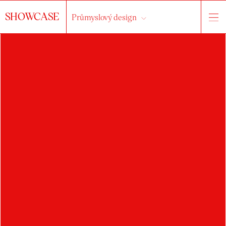
SHOWCASE
Průmyslový design
HLEDAT