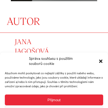
AUTOR
JANA
JAGOŠOVÁ
Správa souhlasu s použitím
student
souborů cookie
Ateliér Průmyslový
Abychom mohli poskytovat co nejlepší zážitky z použití našeho webu,
design
používáme technologie, jako jsou soubory cookie, které ukládají informace o
zařízení a/nebo k nim přistupují. Souhlas s těmito technologiemi nám
umožní zpracovávat údaje, jako je chování při prohlížení.
Práce studenta
Přijmout