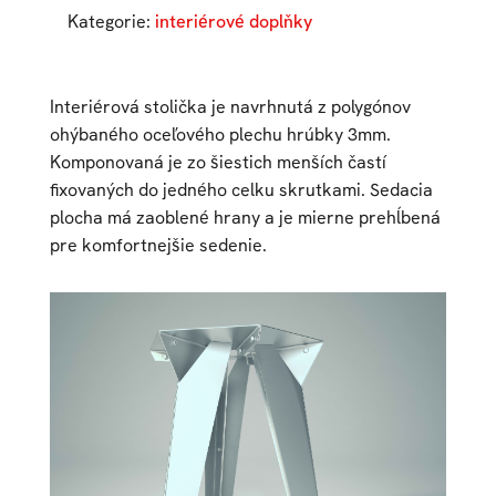
Kategorie:
interiérové doplňky
Interiérová stolička je navrhnutá z polygónov
ohýbaného oceľového plechu hrúbky 3mm.
Komponovaná je zo šiestich menších častí
fixovaných do jedného celku skrutkami. Sedacia
plocha má zaoblené hrany a je mierne prehĺbená
pre komfortnejšie sedenie.​