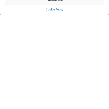
Cookie Policy
Nápojová fľaša
Taburet
Mobiliár