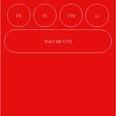
VITAETHER –
Katalyzátor
vzdušného
ekosystému