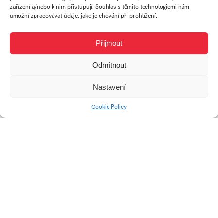
zařízení a/nebo k nim přistupují. Souhlas s těmito technologiemi nám
umožní zpracovávat údaje, jako je chování při prohlížení.
Práce studenta
Přijmout
Odmítnout
Nastavení
Cookie Policy
Problematika
povolovacích procesů
při pořádání kulturních
akcí ve venkovním
veřejném prostoru