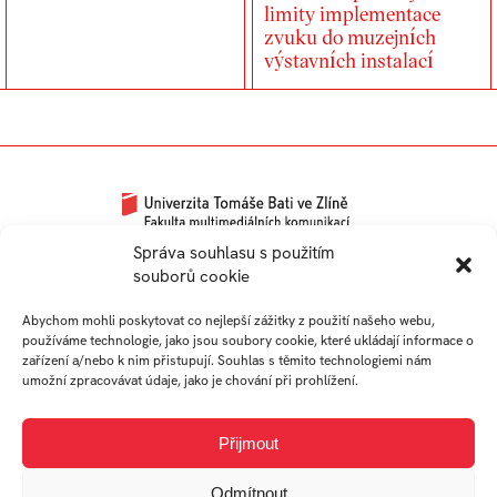
limity implementace
zvuku do muzejních
výstavních instalací
Univerzitní 2431
Správa souhlasu s použitím
souborů cookie
760 01 Zlín
Tel.:
+420 576 034 205
Abychom mohli poskytovat co nejlepší zážitky z použití našeho webu,
info@fmk.utb.cz
používáme technologie, jako jsou soubory cookie, které ukládají informace o
zařízení a/nebo k nim přistupují. Souhlas s těmito technologiemi nám
FB
IN
YTB
LI
umožní zpracovávat údaje, jako je chování při prohlížení.
Web FMK UTB
Přijmout
Odmítnout