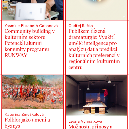
Yasmine Elisabeth Cabanová
Ondřej Rečka
Community building v
Publikem řízená
kulturním sektoru:
dramaturgie: Využití
Potenciál alumni
umělé inteligence pro
komunity programu
analýzu dat a predikci
RUNWAY
kulturních preferencí v
regionálním kulturním
centru
Kateřina Zmeškalová
Folklor jako umění a
Leona Vyhnálková
byznys
Možnosti, přínosy a