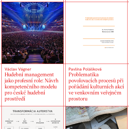
Václav Vágner
Pavlína Polášková
Hudební management
Problematika
jako profesní role: Návrh
povolovacích procesů při
kompetenčního modelu
pořádání kulturních akcí
pro české hudební
ve venkovním veřejném
prostředí
prostoru