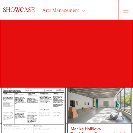
SHOWCASE
Arts Management
o ateliéru
práce
studenti
Vše...
2025/2026
Marika Holišová