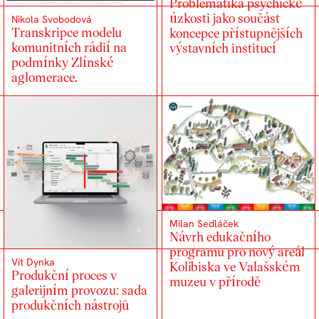
Problematika psychické
úzkosti jako součást
Nikola Svobodová
Transkripce modelu
koncepce přístupnějších
komunitních rádií na
výstavních institucí
podmínky Zlínské
aglomerace.
Milan Sedláček
Návrh edukačního
programu pro nový areál
Vít Dynka
Kolibiska ve Valašském
Produkční proces v
muzeu v přírodě
galerijním provozu: sada
produkčních nástrojů