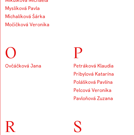
Mikulková Michaela
Myslíková Pavla
Michalíková Šárka
Močičková Veronika
O
P
Ovčáčková Jana
Petráková Klaudia
Pribylová Katarína
Polášková Pavlína
Pelcová Veronika
Pavloňová Zuzana
R
S