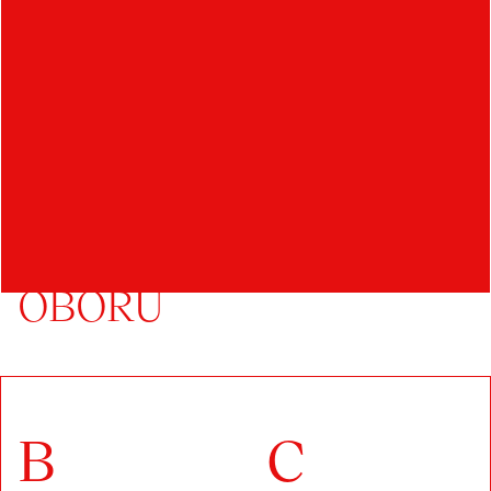
DALŠÍ STUDENTI
OBORU
B
C