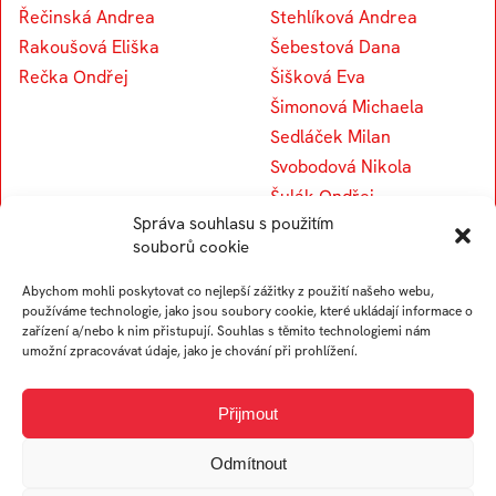
Řečinská Andrea
Stehlíková Andrea
Rakoušová Eliška
Šebestová Dana
Rečka Ondřej
Šišková Eva
Šimonová Michaela
Sedláček Milan
Svobodová Nikola
Šulák Ondřej
Správa souhlasu s použitím
Slavíková Helena
souborů cookie
Svobodová Tereza
Stojar Věra
Abychom mohli poskytovat co nejlepší zážitky z použití našeho webu,
používáme technologie, jako jsou soubory cookie, které ukládají informace o
Sedlářová Viktorie
zařízení a/nebo k nim přistupují. Souhlas s těmito technologiemi nám
umožní zpracovávat údaje, jako je chování při prohlížení.
V
Přijmout
Odmítnout
Vavroušková Kateřina