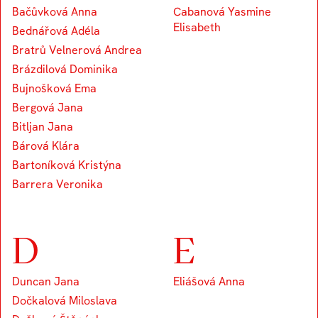
Bačůvková Anna
Cabanová Yasmine
Elisabeth
Bednářová Adéla
Bratrů Velnerová Andrea
Brázdilová Dominika
Bujnošková Ema
Bergová Jana
Bitljan Jana
Bárová Klára
Bartoníková Kristýna
Barrera Veronika
D
E
Duncan Jana
Eliášová Anna
Dočkalová Miloslava