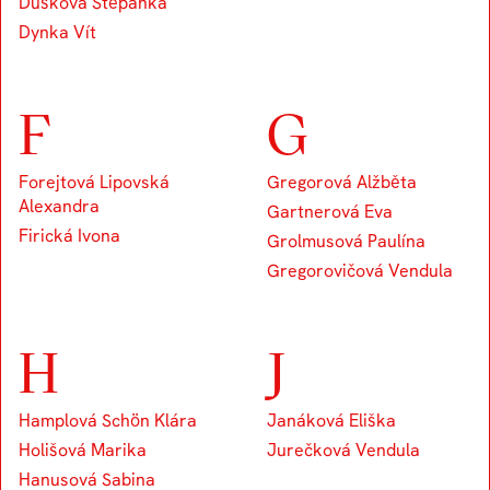
Dušková Štěpánka
Dynka Vít
F
G
Forejtová Lipovská
Gregorová Alžběta
Alexandra
Gartnerová Eva
Firická Ivona
Grolmusová Paulína
Gregorovičová Vendula
H
J
Hamplová Schön Klára
Janáková Eliška
Holišová Marika
Jurečková Vendula
Hanusová Sabina