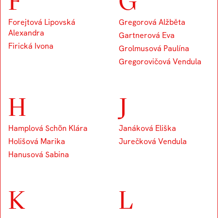
F
G
Forejtová Lipovská
Gregorová Alžběta
Alexandra
Gartnerová Eva
Firická Ivona
Grolmusová Paulína
Gregorovičová Vendula
H
J
Hamplová Schön Klára
Janáková Eliška
Holišová Marika
Jurečková Vendula
Hanusová Sabina
K
L