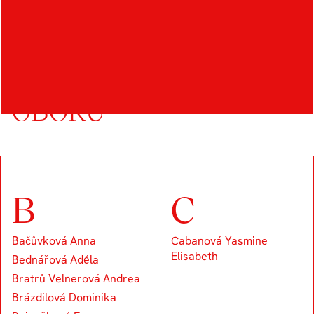
DALŠÍ STUDENTI
OBORU
B
C
Bačůvková Anna
Cabanová Yasmine
Elisabeth
Bednářová Adéla
Bratrů Velnerová Andrea
Brázdilová Dominika