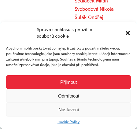
Sedláček Milan
Svobodová Nikola
Šulák Ondřej
Slavíková Helena
Správa souhlasu s použitím
Svobodová Tereza
souborů cookie
Stojar Věra
Abychom mohli poskytovat co nejlepší zážitky z použití našeho webu,
Sedlářová Viktorie
používáme technologie, jako jsou soubory cookie, které ukládají informace o
zařízení a/nebo k nim přistupují. Souhlas s těmito technologiemi nám
umožní zpracovávat údaje, jako je chování při prohlížení.
V
Přijmout
Vavroušková Kateřina
Odmítnout
Vyhnálková Leona
Vejová Miriam
Nastavení
Vetrák Martin
Cookie Policy
Vágner Václav