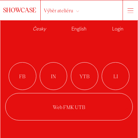
SHOWCASE
Výběr ateliéru
Česky
English
Login
KAROLÍNA
KOSTKOVÁ