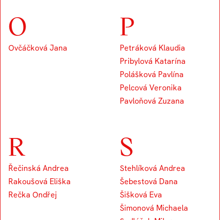
O
P
Ovčáčková Jana
Petráková Klaudia
Pribylová Katarína
Polášková Pavlína
Pelcová Veronika
Pavloňová Zuzana
R
S
Řečinská Andrea
Stehlíková Andrea
Rakoušová Eliška
Šebestová Dana
Rečka Ondřej
Šišková Eva
Šimonová Michaela