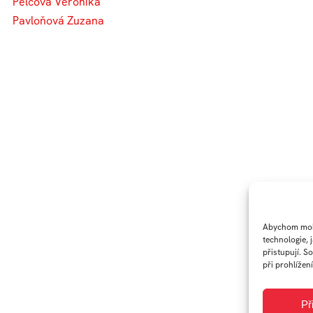
Pelcová Veronika
Pavloňová Zuzana
Abychom mohl
technologie, 
přistupují. S
při prohlížení
Př