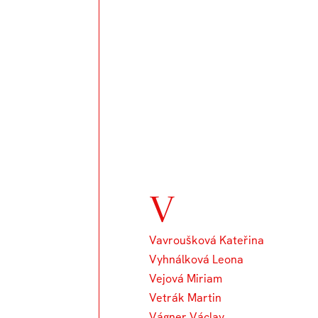
V
Vavroušková Kateřina
Vyhnálková Leona
Vejová Miriam
Vetrák Martin
Vágner Václav