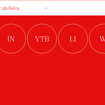
 ateliéru
NDREA STEHLÍKO
student
Arts Management