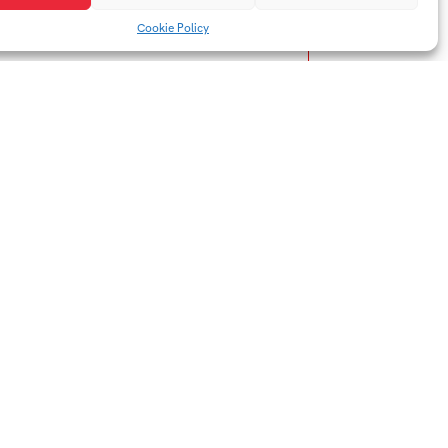
Cookie Policy
YTB
LI
Web FMK UTB