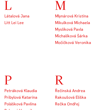
L
M
Látalová Jana
Mlynárová Kristína
Litt Lei Lee
Mikulková Michaela
Myslíková Pavla
Michalíková Šárka
Močičková Veronika
P
R
Petráková Klaudia
Řečinská Andrea
Pribylová Katarína
Rakoušová Eliška
Polášková Pavlína
Rečka Ondřej