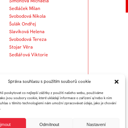
Šimonová Michaela
Sedláček Milan
Svobodová Nikola
Šulák Ondřej
Slavíková Helena
Svobodová Tereza
Stojar Věra
Sedlářová Viktorie
Správa souhlasu s použitím souborů cookie
i poskytovat co nejlepší zážitky z použití našeho webu, používáme
jako jsou soubory cookie, které ukládají informace o zařízení a/nebo k nim
ouhlas s těmito technologiemi nám umožní zpracovávat údaje, jako je chování
.
ijmout
Odmítnout
Nastavení