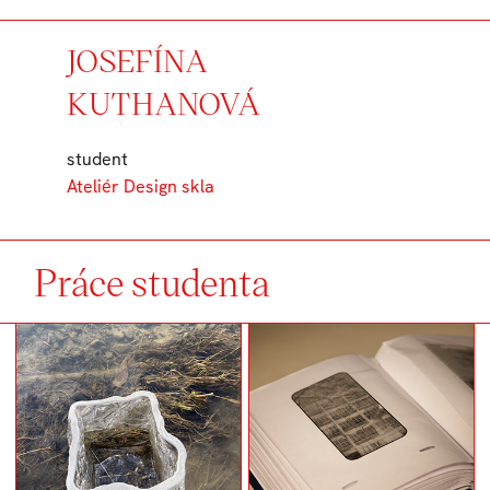
JOSEFÍNA
KUTHANOVÁ
student
Ateliér Design skla
Práce studenta