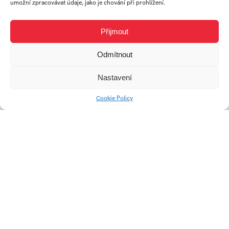
umožní zpracovávat údaje, jako je chování při prohlížení.
Přijmout
Odmítnout
Chemté
Poslední vidění
Nastavení
Cookie Policy
Naděje
Autoportrét