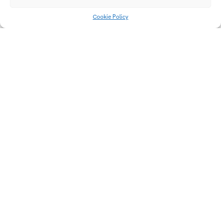
Podcast app
Virtuální prohlídka
Cookie Policy
SiTraffic sX by
Videomapping
Siemens