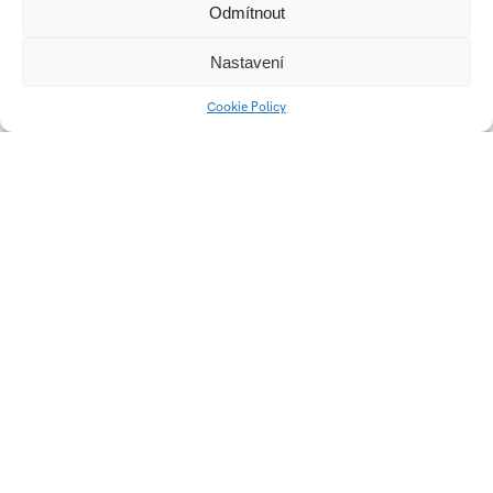
Odmítnout
Nastavení
Cookie Policy
SiTraffic sX by
Videomapping
Siemens