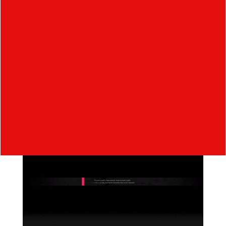
prostředí, získat nové informace. Ty jsou
doplněné o vizuální a zvukové doprovodné prvky.
Pomalé plynutí videa by mělo navozovat snovou
atmosféru a zároveň tak bere ohled na
vnímavost diváka, kterému by mohly některé
informace uniknout, pokud by jeho pozornost
směřovala v prostoru jinam.
https://youtu.be/8KitlgEWwYo