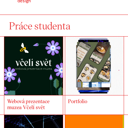
design
Práce studenta
Webová prezentace
Portfolio
muzea Včelí svět