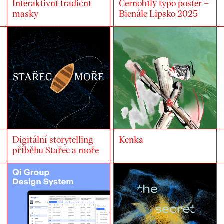
Interaktivní tradiční
Černobílý typo poster –
masky
Bienále Lipsko 2025
Digitální storytelling
Kenka
příběhu Stařec a moře