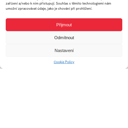
zařízení a/nebo k nim přistupují. Souhlas s těmito technologiemi nám
umožní zpracovávat údaje, jako je chování při prohlížení.
Přijmout
Odmítnout
Nastavení
Infografika LCD
Reinterpretace
Cookie Policy
displeje pro MHD
vizuálního směru –
Otrokovice-Zlín
Impresionismus