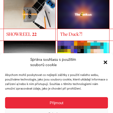
SHOWREEL 𝟐𝟐
The Duck?!
Správa souhlasu s použitím
souborů cookie
Abychom mohli poskytovat co nejlepší zážitky z použití našeho webu,
používáme technologie, jako jsou soubory cookie, které ukládají informace o
zařízení a/nebo k nim přistupují. Souhlas s těmito technologiemi nám
umožní zpracovávat údaje, jako je chování při prohlížení.
1̶0̶k̶b̶ web
ADD manuál
Přijmout