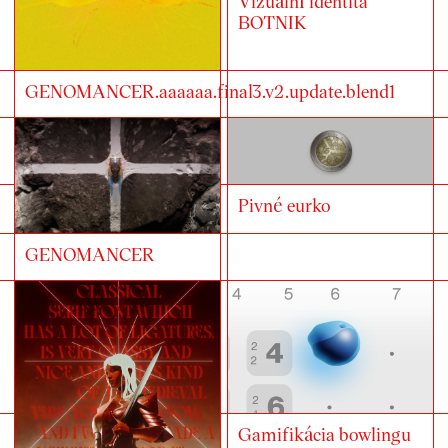
Vizuální identita
BOTNIK
GENOMANCER.aaaaaa.final3.v2.update.blend1
Pivné eurko
GENOMANCER
Gamifikácia bowlingu