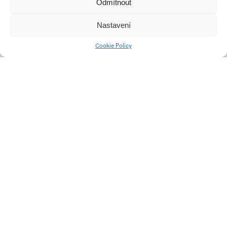
Odmítnout
Nastavení
Cookie Policy
Entropy – Motion
Wroom
typography
Vězení dejin