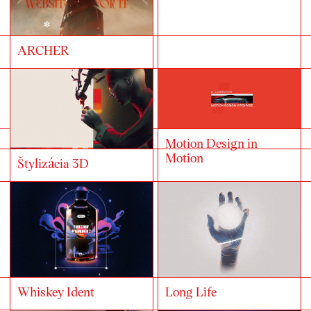
ARCHER
Motion Design in
Motion
Štylizácia 3D
Long Life
Whiskey Ident