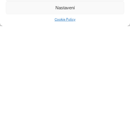
Nastavení
Cookie Policy
Design na hranici –
Týden škol na Valašsku
vizuální identita
Colorlak
POPAI Student Award
2024 – Kinley Tonic