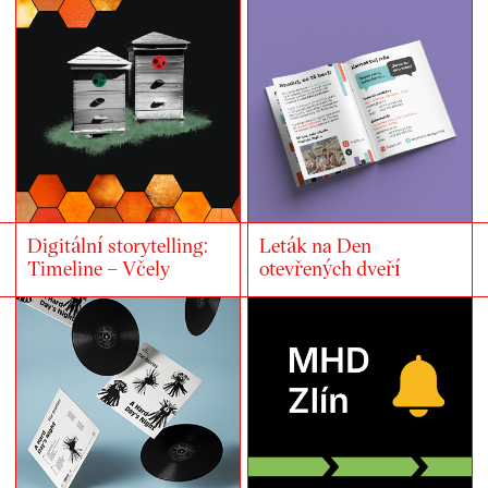
Digitální storytelling:
Leták na Den
Timeline – Včely
otevřených dveří