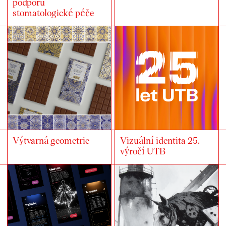
podporu
stomatologické péče
Výtvarná geometrie
Vizuální identita 25.
výročí UTB