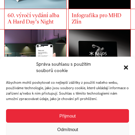
60. výročí vydání alba
Infografika pro MHD
A Hard Day’s Night
Zlín
Správa souhlasu s použitím
souborů cookie
Abychom mohli poskytovat co nejlepší zážitky z použití našeho webu,
používáme technologie, jako jsou soubory cookie, které ukládají informace o
zařízení a/nebo k nim přistupují. Souhlas s těmito technologiemi nám
Responzivní web pro
Kalos –⁠⁠⁠⁠⁠⁠ ideál
umožní zpracovávat údaje, jako je chování při prohlížení.
kavárnu
kalokagathia
Přijmout
Odmítnout