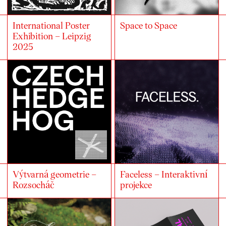
International Poster
Space to Space
Exhibition – Leipzig
2025
Výtvarná geometrie –
Faceless – Interaktivní
Rozsocháč
projekce