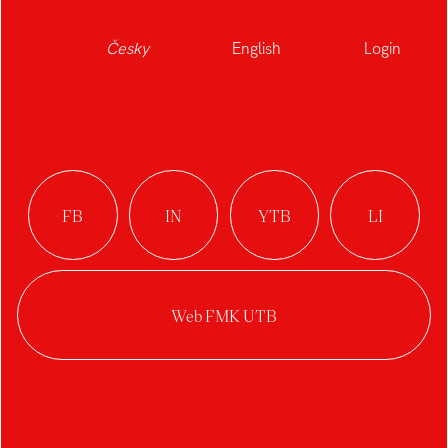
Česky
English
Login
Vizuální identita
mateřské školy
Qočna