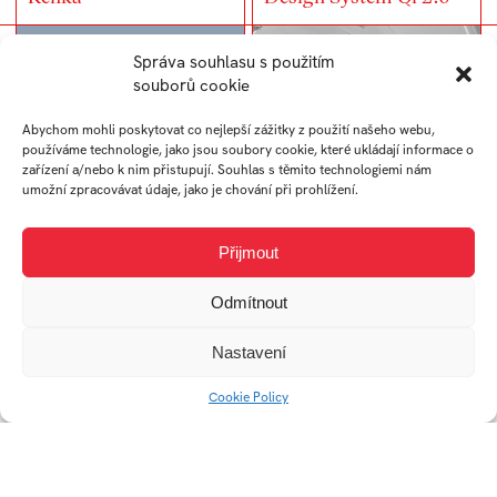
Správa souhlasu s použitím
souborů cookie
Abychom mohli poskytovat co nejlepší zážitky z použití našeho webu,
používáme technologie, jako jsou soubory cookie, které ukládají informace o
zařízení a/nebo k nim přistupují. Souhlas s těmito technologiemi nám
umožní zpracovávat údaje, jako je chování při prohlížení.
Přijmout
Obal na vinylovou
Redesign MHD tabulí
desku
ve Zlíně
Odmítnout
Nastavení
Cookie Policy