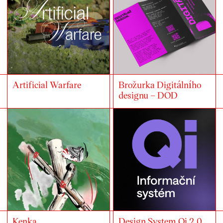
Artificial Warfare
Brožurka Digitálního
designu – DOD
Kenka
Design System Qi 2.0