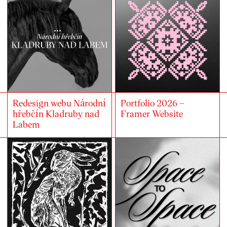
Redesign webu Národní
Portfolio 2026 –
hřebčín Kladruby nad
Framer Website
Labem