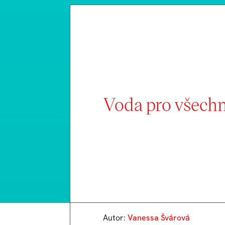
Voda pro všech
Autor:
Vanessa Švárová