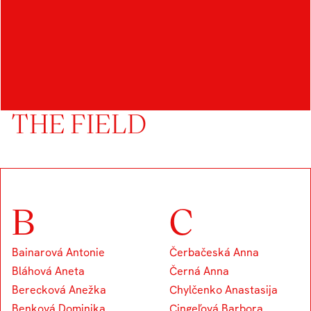
OTHER STUDENTS IN
THE FIELD
B
C
Bainarová Antonie
Čerbačeská Anna
Bláhová Aneta
Černá Anna
Berecková Anežka
Chylčenko Anastasija
Benková Dominika
Cingeľová Barbora