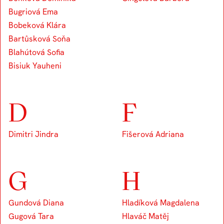
Bugriová Ema
Bobeková Klára
Bartůsková Soňa
Blahútová Sofia
Bisiuk Yauheni
D
F
Dimitri Jindra
Fišerová Adriana
G
H
Gundová Diana
Hladíková Magdalena
Gugová Tara
Hlaváč Matěj