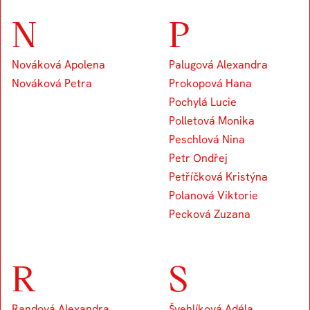
N
P
Nováková Apolena
Palugová Alexandra
Nováková Petra
Prokopová Hana
Pochylá Lucie
Polletová Monika
Peschlová Nina
Petr Ondřej
Petříčková Kristýna
Polanová Viktorie
Pecková Zuzana
R
S
Randová Alexandra
Švehlíková Adéla