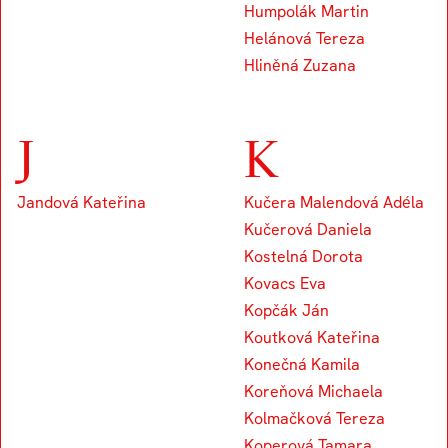
Humpolák Martin
Helánová Tereza
Hliněná Zuzana
J
K
Jandová Kateřina
Kučera Malendová Adéla
Kučerová Daniela
Kostelná Dorota
Kovacs Eva
Kopčák Ján
Koutková Kateřina
Konečná Kamila
Koreňová Michaela
Kolmačková Tereza
Koperová Tamara