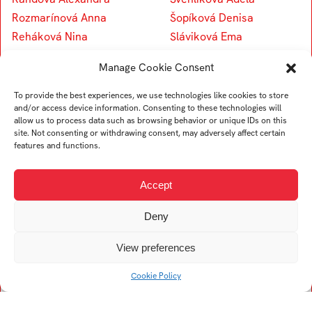
Rozmarínová Anna
Šopíková Denisa
Reháková Nina
Sláviková Ema
Strnadová Ema
Manage Cookie Consent
Skálová Johana
Šeichová Kateřina
To provide the best experiences, we use technologies like cookies to store
and/or access device information. Consenting to these technologies will
Štajer Štefan
allow us to process data such as browsing behavior or unique IDs on this
Šatková Adriana
site. Not consenting or withdrawing consent, may adversely affect certain
features and functions.
Sharova Yevheniia
Soldánová Žofie
Accept
Deny
V
View preferences
Vlková Alexandra
Cookie Policy
Vespalcová Dominika