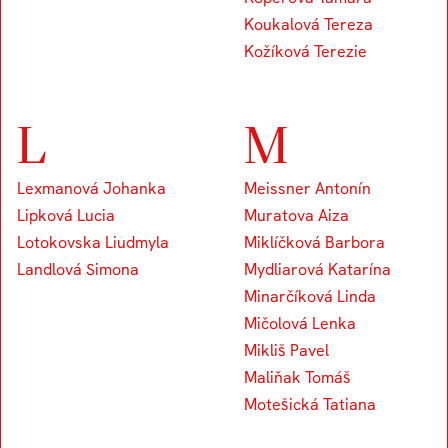
Koukalová Tereza
Kožíková Terezie
L
M
Lexmanová Johanka
Meissner Antonín
Lipková Lucia
Muratova Aiza
Lotokovska Liudmyla
Miklíčková Barbora
Landlová Simona
Mydliarová Katarína
Minarčíková Linda
Mičolová Lenka
Mikliš Pavel
Maliňak Tomáš
Motešická Tatiana