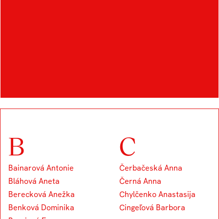
OTHER STUDENTS IN
THE FIELD
B
C
Bainarová Antonie
Čerbačeská Anna
Bláhová Aneta
Černá Anna
Berecková Anežka
Chylčenko Anastasija
Benková Dominika
Cingeľová Barbora