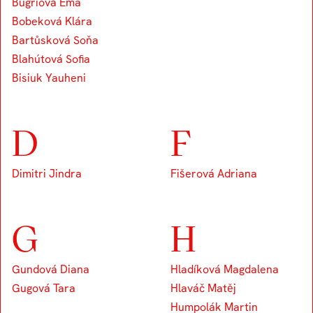
Bugriová Ema
Bobeková Klára
Bartůsková Soňa
Blahútová Sofia
Bisiuk Yauheni
D
F
Dimitri Jindra
Fišerová Adriana
G
H
Gundová Diana
Hladíková Magdalena
Gugová Tara
Hlaváč Matěj
Humpolák Martin