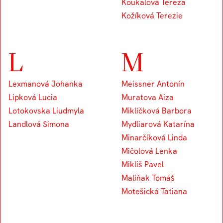
Koukalová Tereza
Kožíková Terezie
L
M
Lexmanová Johanka
Meissner Antonín
Lipková Lucia
Muratova Aiza
Lotokovska Liudmyla
Miklíčková Barbora
Landlová Simona
Mydliarová Katarína
Minarčíková Linda
Mičolová Lenka
Mikliš Pavel
Maliňak Tomáš
Motešická Tatiana