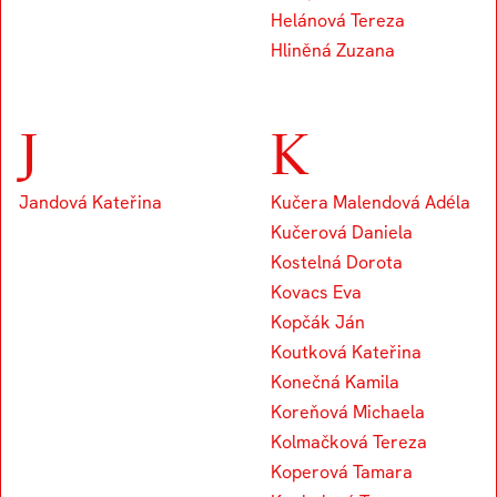
Helánová Tereza
Hliněná Zuzana
J
K
Jandová Kateřina
Kučera Malendová Adéla
Kučerová Daniela
Kostelná Dorota
Kovacs Eva
Kopčák Ján
Koutková Kateřina
Konečná Kamila
Koreňová Michaela
Kolmačková Tereza
Koperová Tamara