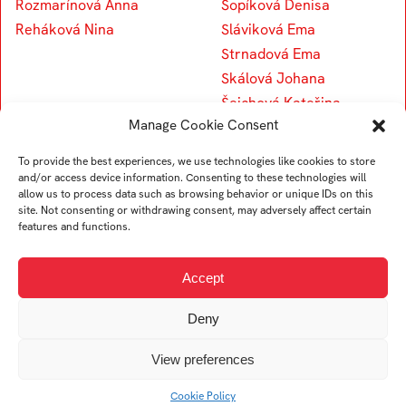
Rozmarínová Anna
Šopíková Denisa
Reháková Nina
Sláviková Ema
Strnadová Ema
Skálová Johana
Šeichová Kateřina
Manage Cookie Consent
Štajer Štefan
Šatková Adriana
To provide the best experiences, we use technologies like cookies to store
Sharova Yevheniia
and/or access device information. Consenting to these technologies will
allow us to process data such as browsing behavior or unique IDs on this
Soldánová Žofie
site. Not consenting or withdrawing consent, may adversely affect certain
features and functions.
V
Accept
Deny
Vlková Alexandra
Vespalcová Dominika
View preferences
Cookie Policy