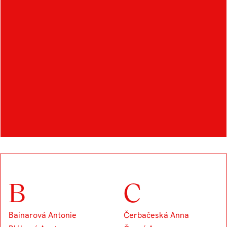
OTHER STUDENTS IN
THE FIELD
B
C
Bainarová Antonie
Čerbačeská Anna