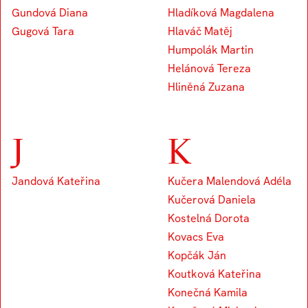
Gundová Diana
Hladíková Magdalena
Gugová Tara
Hlaváč Matěj
Humpolák Martin
Helánová Tereza
Hliněná Zuzana
J
K
Jandová Kateřina
Kučera Malendová Adéla
Kučerová Daniela
Kostelná Dorota
Kovacs Eva
Kopčák Ján
Koutková Kateřina
Konečná Kamila