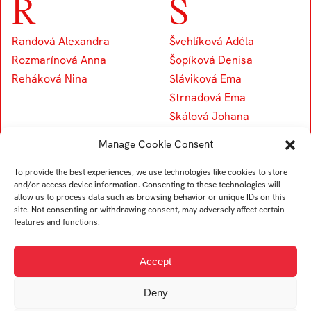
R
S
Randová Alexandra
Švehlíková Adéla
Rozmarínová Anna
Šopíková Denisa
Reháková Nina
Sláviková Ema
Strnadová Ema
Skálová Johana
Šeichová Kateřina
Manage Cookie Consent
Štajer Štefan
Šatková Adriana
To provide the best experiences, we use technologies like cookies to store
and/or access device information. Consenting to these technologies will
Sharova Yevheniia
allow us to process data such as browsing behavior or unique IDs on this
Soldánová Žofie
site. Not consenting or withdrawing consent, may adversely affect certain
features and functions.
V
Accept
Deny
Vlková Alexandra