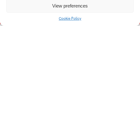
Vespalcová Dominika
View preferences
Cookie Policy
Univerzitní 2431
760 01 Zlín
Tel.:
+420 576 034 205
info@fmk.utb.cz
FB
IN
YTB
LI
Web FMK UTB