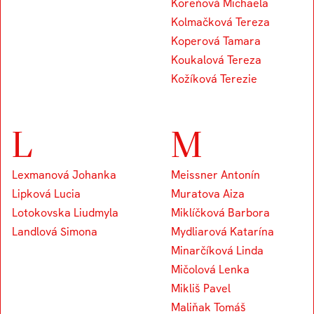
Koreňová Michaela
Kolmačková Tereza
Koperová Tamara
Koukalová Tereza
Kožíková Terezie
L
M
Lexmanová Johanka
Meissner Antonín
Lipková Lucia
Muratova Aiza
Lotokovska Liudmyla
Miklíčková Barbora
Landlová Simona
Mydliarová Katarína
Minarčíková Linda
Mičolová Lenka
Mikliš Pavel
Maliňak Tomáš