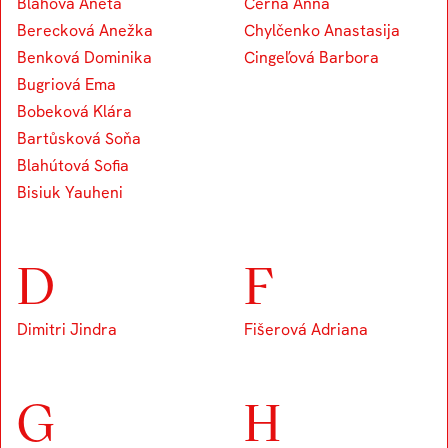
Bláhová Aneta
Černá Anna
Berecková Anežka
Chylčenko Anastasija
Benková Dominika
Cingeľová Barbora
Bugriová Ema
Bobeková Klára
Bartůsková Soňa
Blahútová Sofia
Bisiuk Yauheni
D
F
Dimitri Jindra
Fišerová Adriana
G
H