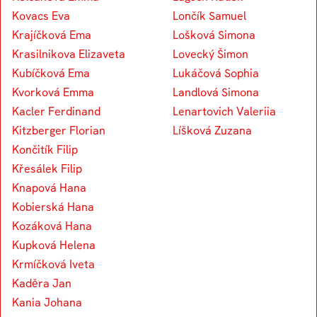
Kovacs Eva
Lončík Samuel
Krajíčková Ema
Lošková Simona
Krasilnikova Elizaveta
Lovecký Šimon
Kubíčková Ema
Lukáčová Sophia
Kvorková Emma
Landlová Simona
Kacler Ferdinand
Lenartovich Valeriia
Kitzberger Florian
Líšková Zuzana
Končitík Filip
Křesálek Filip
Knapová Hana
Kobierská Hana
Kozáková Hana
Kupková Helena
Krmíčková Iveta
Kaděra Jan
Kania Johana