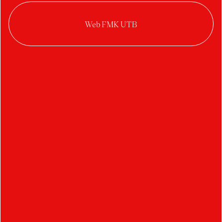
Fialová Barbora
Furtkevičová Alžbeta
Freithová Eliška
Ferenz František
Franko Adrián
Firická Ivona
Fikejz Jiří
Feltlová Klára
Farkas Laura
Felkel Matouš
Frič Miloš
Furmánková Michaela
Fišr Marek
Fica Patrik
Fusková Sabina
Frková Simona