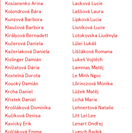
Kosianenko Arina
Lacková Lucie
Kolondrová Bára
Laššová Laura
Kunzová Barbora
Lipková Lucia
Klaučová Barbora
Lisníková Lucie
Királyová Bernadett
Lotokovska Liudmyla
Kučerová Daniela
Lülei Lukáš
Kačeriaková Daniela
Liščáková Romana
Kislinger Damián
Lukeš Vojtěch
Knížatová Dária
Lammas Matěj
Kostelná Dorota
Le Minh Ngoc
Koucký Damián
Lörinczová Monika
Krcha Daniel
Lůžek Matěj
Křístek Daniel
Lichá Marie
Krošláková Dominika
Lehnertová Natalie
Kučíková Denisa
Litt Lei Lee
Kavický Erik
Lenart Ondřej
Kolčáková Emma
Lugsch Radek