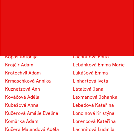
K
L
Kadlčáková Adéla
Laurova Aliaksandra
Karabínová Alex
Likhacheva Alexandra
Keprta Adam
Lišková Adriána
Knoblichová Andrea
Loučková Debora
Kopas Antonija
Lachnitová Edita
Krajčír Adam
Lebánková Emma Marie
Kratochvíl Adam
Lukášová Emma
Krmaschková Annika
Linhartová Iveta
Kuznetzová Ann
Látalová Jana
Kováčová Adéla
Lexmanová Johanka
Kubešová Anna
Lebedová Kateřina
Kučerová Amálie Evelína
Londinová Kristýna
Komůrka Adam
Lorencová Kateřina
Kučera Malendová Adéla
Lachnitová Ludmila