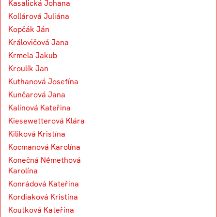
Kasalická Johana
Kollárová Juliána
Kopčák Ján
Královičová Jana
Krmela Jakub
Kroulík Jan
Kuthanová Josefína
Kunčarová Jana
Kalinová Kateřina
Kiesewetterová Klára
Kiliková Kristína
Kocmanová Karolína
Konečná Némethová
Karolína
Konrádová Kateřina
Kordiaková Kristína
Koutková Kateřina