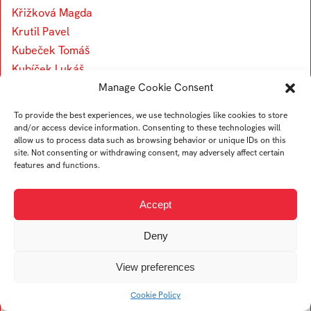
Křižková Magda
Krutil Pavel
Kubeček Tomáš
Kubíček Lukáš
Manage Cookie Consent
Kučeríková Barbora
Kramářová Lucie
To provide the best experiences, we use technologies like cookies to store
Krišandová Lucia
and/or access device information. Consenting to these technologies will
allow us to process data such as browsing behavior or unique IDs on this
Kučera Lukáš
site. Not consenting or withdrawing consent, may adversely affect certain
Kuchtová Lenka
features and functions.
Kurucová Lucia
Klinec Lukáš
Accept
Kleinová Lenka
Deny
Kaleta Matouš
Kipilová Markéta
View preferences
Koch Marie Madeline
Kološ Mikuláš
Cookie Policy