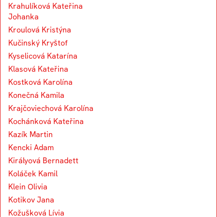
Krahulíková Kateřina
Johanka
Kroulová Kristýna
Kučinský Kryštof
Kyselicová Katarína
Klasová Kateřina
Kostková Karolína
Konečná Kamila
Krajčoviechová Karolína
Kochánková Kateřina
Kazík Martin
Kencki Adam
Királyová Bernadett
Koláček Kamil
Klein Olivia
Kotikov Jana
Kožušková Lívia