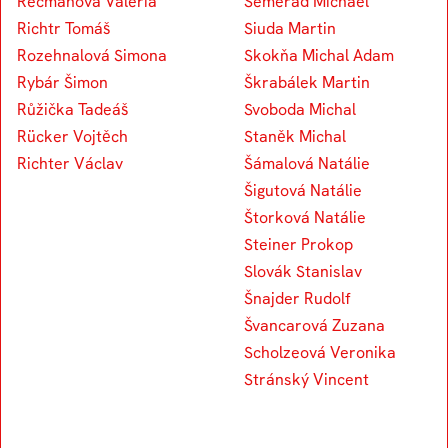
Recmanová Valeria
Semerád Michael
Richtr Tomáš
Siuda Martin
Rozehnalová Simona
Skokňa Michal Adam
Rybár Šimon
Škrabálek Martin
Růžička Tadeáš
Svoboda Michal
Rücker Vojtěch
Staněk Michal
Richter Václav
Šámalová Natálie
Šigutová Natálie
Štorková Natálie
Steiner Prokop
Slovák Stanislav
Šnajder Rudolf
Švancarová Zuzana
Scholzeová Veronika
Stránský Vincent