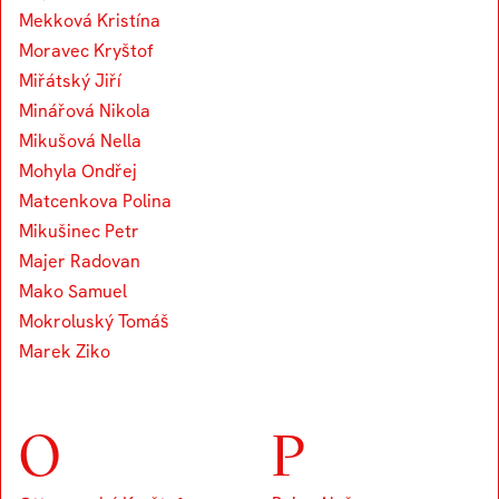
Mekková Kristína
Moravec Kryštof
Miřátský Jiří
Minářová Nikola
Mikušová Nella
Mohyla Ondřej
Matcenkova Polina
Mikušinec Petr
Majer Radovan
Mako Samuel
Mokroluský Tomáš
Marek Ziko
O
P