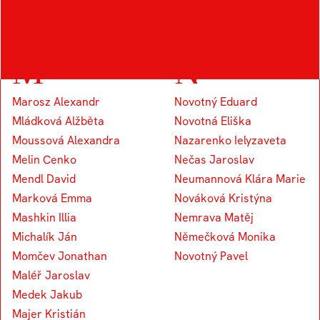
Kapounek Vojtěch
M
N
Marosz Alexandr
Novotný Eduard
Mládková Alžběta
Novotná Eliška
Moussová Alexandra
Nazarenko Ielyzaveta
Melin Cenko
Nečas Jaroslav
Mendl David
Neumannová Klára Marie
Marková Emma
Nováková Kristýna
Mashkin Illia
Nemrava Matěj
Michalík Ján
Němečková Monika
Momčev Jonathan
Novotný Pavel
Maléř Jaroslav
Medek Jakub
Majer Kristián