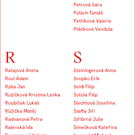
Petrová Sára
Polách Tomáš
Petříková Valerie
Ptáčková Vendula
R
S
Ratajová Aneta
Steiningerová Anna
Roul Adam
Snopko Erik
Ryba Jan
Seidl Filip
Ružičková Kristína Lenka
Šotola Filip
Roubíček Lukáš
Šlechtová Josefína
Růžička Matěj
Štaffa Jiří
Radvanová Petra
Stříbrná Julie
Ralevská Ida
Šimečková Kateřina