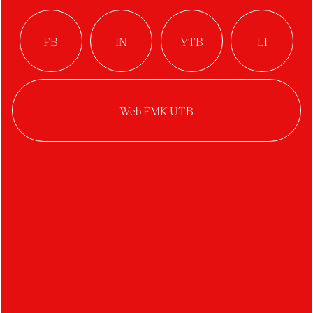
Brabcová Karolína
Buršová Lucie
Bartošek Martin
Bystriansky Martin
Barták Petr
Bušek Petr
Bucher Tomáš
Benešovský Vojtěch
Bočková Veronika
C
D
Čermín Adam
Duval Arthur
Černich Adam
Divíšková Eliška
Casková Barbora
Dosedělová Hedvika