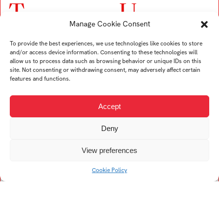
T
U
Manage Cookie Consent
Trubač Jan
Ullverová Anita
To provide the best experiences, we use technologies like cookies to store
Turek Karel
Uždil Štěpán
and/or access device information. Consenting to these technologies will
Tremer Ondřej
Uhrin Tomáš
allow us to process data such as browsing behavior or unique IDs on this
site. Not consenting or withdrawing consent, may adversely affect certain
Trögler Daniel
features and functions.
Accept
V
Deny
Viskupová Alžběta
Kristína
View preferences
Vogelová Denisa
Cookie Policy
Vykopalová Eva
Vojtech Filip
Vaculík František
Vojtková Helena