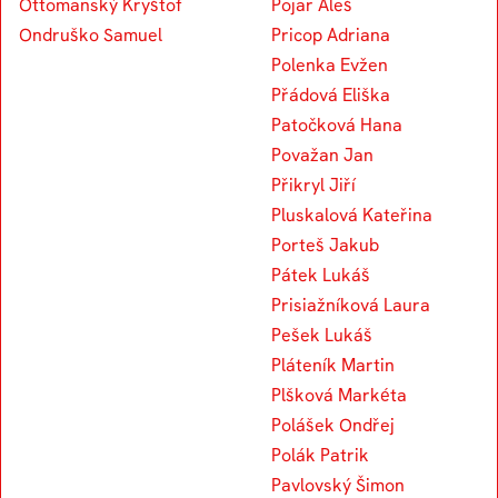
Ottomanský Kryštof
Pojar Aleš
Ondruško Samuel
Pricop Adriana
Polenka Evžen
Přádová Eliška
Patočková Hana
Považan Jan
Přikryl Jiří
Pluskalová Kateřina
Porteš Jakub
Pátek Lukáš
Prisiažníková Laura
Pešek Lukáš
Pláteník Martin
Plšková Markéta
Polášek Ondřej
Polák Patrik
Pavlovský Šimon