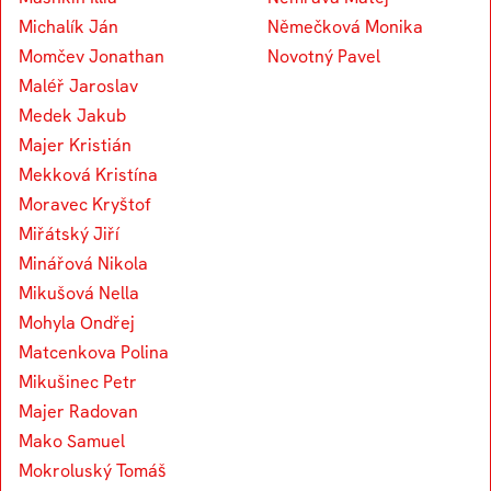
Michalík Ján
Němečková Monika
Momčev Jonathan
Novotný Pavel
Maléř Jaroslav
Medek Jakub
Majer Kristián
Mekková Kristína
Moravec Kryštof
Miřátský Jiří
Minářová Nikola
Mikušová Nella
Mohyla Ondřej
Matcenkova Polina
Mikušinec Petr
Majer Radovan
Mako Samuel
Mokroluský Tomáš