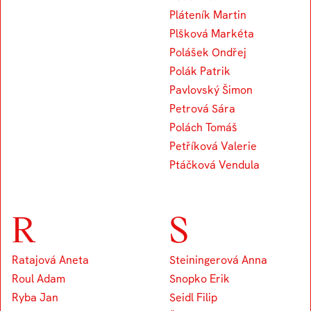
Pláteník Martin
Plšková Markéta
Polášek Ondřej
Polák Patrik
Pavlovský Šimon
Petrová Sára
Polách Tomáš
Petříková Valerie
Ptáčková Vendula
R
S
Ratajová Aneta
Steiningerová Anna
Roul Adam
Snopko Erik
Ryba Jan
Seidl Filip