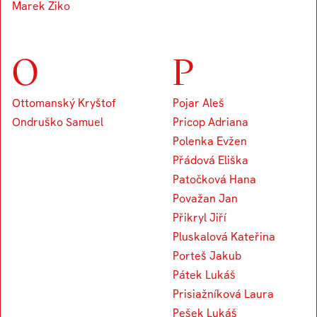
Marek Ziko
O
P
Ottomanský Kryštof
Pojar Aleš
Ondruško Samuel
Pricop Adriana
Polenka Evžen
Přádová Eliška
Patočková Hana
Považan Jan
Přikryl Jiří
Pluskalová Kateřina
Porteš Jakub
Pátek Lukáš
Prisiažníková Laura
Pešek Lukáš