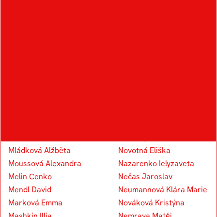
Král Šimon
Kudělka Šimon
Kocourek Tomáš
Knap Vojtěch
Koudelka Václav
Kapounek Vojtěch
M
N
Marosz Alexandr
Novotný Eduard
Mládková Alžběta
Novotná Eliška
Moussová Alexandra
Nazarenko Ielyzaveta
Melin Cenko
Nečas Jaroslav
Mendl David
Neumannová Klára Marie
Marková Emma
Nováková Kristýna
Mashkin Illia
Nemrava Matěj