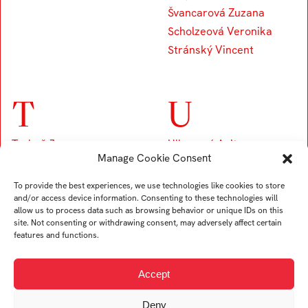
Švancarová Zuzana
Scholzeová Veronika
Stránský Vincent
T
U
Trubač Jan
Ullverová Anita
Manage Cookie Consent
Turek Karel
Uždil Štěpán
Tremer Ondřej
Uhrin Tomáš
To provide the best experiences, we use technologies like cookies to store
Trögler Daniel
and/or access device information. Consenting to these technologies will
allow us to process data such as browsing behavior or unique IDs on this
site. Not consenting or withdrawing consent, may adversely affect certain
features and functions.
V
Accept
Viskupová Alžběta
Deny