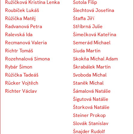
Ružičková Kristína Lenka
Šotola Filip
Roubíček Lukáš
Šlechtová Josefína
Růžička Matěj
Štaffa Jiří
Radvanová Petra
Stříbrná Julie
Ralevská Ida
Šimečková Kateřina
Recmanová Valeria
Semerád Michael
Richtr Tomáš
Siuda Martin
Rozehnalová Simona
Skokňa Michal Adam
Rybár Šimon
Škrabálek Martin
Růžička Tadeáš
Svoboda Michal
Rücker Vojtěch
Staněk Michal
Richter Václav
Šámalová Natálie
Šigutová Natálie
Štorková Natálie
Steiner Prokop
Slovák Stanislav
Šnajder Rudolf