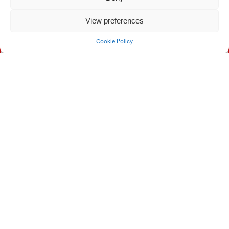
Kristína
Vogelová Denisa
View preferences
Vykopalová Eva
Vojtech Filip
Cookie Policy
Vaculík František
Vojtková Helena
Volný Jiří
Vích Lukáš
Vízner Lukáš
Veselá Lucie
Voch Matěj
Vaňková Pavla
Vávra Pavel
Večeřa Pavel
Vašička Roman
Vepřeková Tereza
Vranovič Tomáš