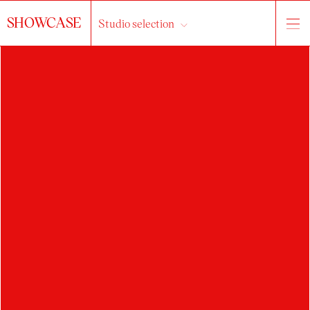
SHOWCASE
Studio selection
PETR
MIKUŠINEC