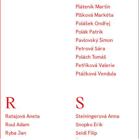
Pláteník Martin
Plšková Markéta
Polášek Ondřej
Polák Patrik
Pavlovský Šimon
Petrová Sára
Polách Tomáš
Petříková Valerie
Ptáčková Vendula
R
S
Ratajová Aneta
Steiningerová Anna
Roul Adam
Snopko Erik
Ryba Jan
Seidl Filip