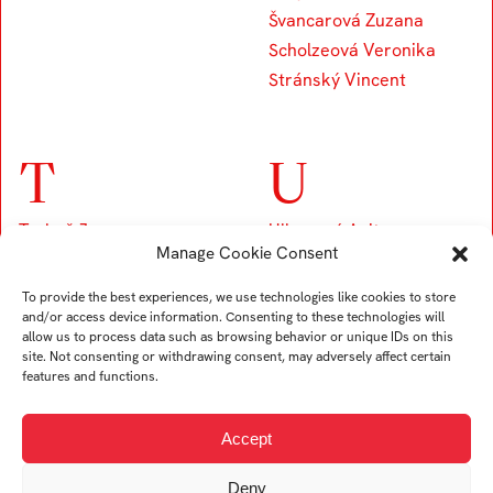
Švancarová Zuzana
Scholzeová Veronika
Stránský Vincent
T
U
Trubač Jan
Ullverová Anita
Manage Cookie Consent
Turek Karel
Uždil Štěpán
Tremer Ondřej
Uhrin Tomáš
To provide the best experiences, we use technologies like cookies to store
Trögler Daniel
and/or access device information. Consenting to these technologies will
allow us to process data such as browsing behavior or unique IDs on this
site. Not consenting or withdrawing consent, may adversely affect certain
features and functions.
V
Accept
Viskupová Alžběta
Deny