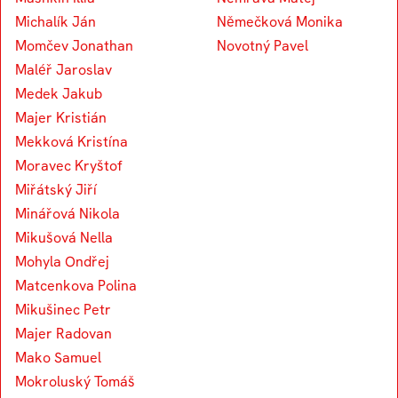
Michalík Ján
Němečková Monika
Momčev Jonathan
Novotný Pavel
Maléř Jaroslav
Medek Jakub
Majer Kristián
Mekková Kristína
Moravec Kryštof
Miřátský Jiří
Minářová Nikola
Mikušová Nella
Mohyla Ondřej
Matcenkova Polina
Mikušinec Petr
Majer Radovan
Mako Samuel
Mokroluský Tomáš