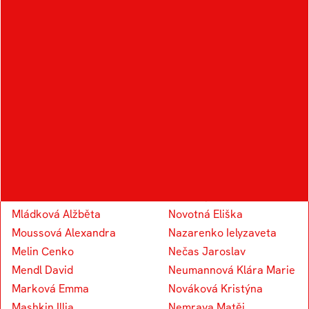
Král Šimon
Kudělka Šimon
Kocourek Tomáš
Knap Vojtěch
Koudelka Václav
Kapounek Vojtěch
M
N
Marosz Alexandr
Novotný Eduard
Mládková Alžběta
Novotná Eliška
Moussová Alexandra
Nazarenko Ielyzaveta
Melin Cenko
Nečas Jaroslav
Mendl David
Neumannová Klára Marie
Marková Emma
Nováková Kristýna
Mashkin Illia
Nemrava Matěj