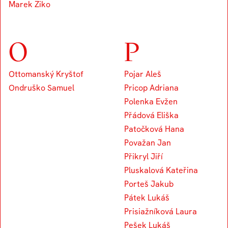
Marek Ziko
O
P
Ottomanský Kryštof
Pojar Aleš
Ondruško Samuel
Pricop Adriana
Polenka Evžen
Přádová Eliška
Patočková Hana
Považan Jan
Přikryl Jiří
Pluskalová Kateřina
Porteš Jakub
Pátek Lukáš
Prisiažníková Laura
Pešek Lukáš