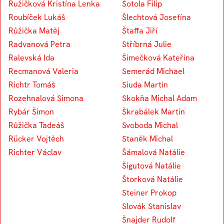
Ružičková Kristína Lenka
Šotola Filip
Roubíček Lukáš
Šlechtová Josefína
Růžička Matěj
Štaffa Jiří
Radvanová Petra
Stříbrná Julie
Ralevská Ida
Šimečková Kateřina
Recmanová Valeria
Semerád Michael
Richtr Tomáš
Siuda Martin
Rozehnalová Simona
Skokňa Michal Adam
Rybár Šimon
Škrabálek Martin
Růžička Tadeáš
Svoboda Michal
Rücker Vojtěch
Staněk Michal
Richter Václav
Šámalová Natálie
Šigutová Natálie
Štorková Natálie
Steiner Prokop
Slovák Stanislav
Šnajder Rudolf