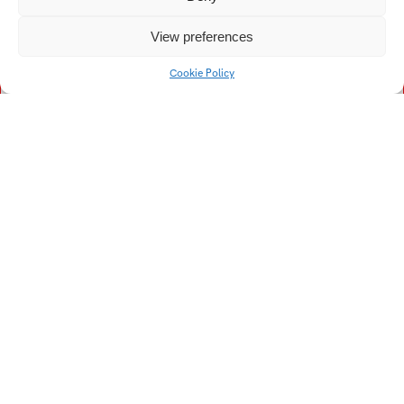
Kristína
Vogelová Denisa
View preferences
Vykopalová Eva
Vojtech Filip
Cookie Policy
Vaculík František
Vojtková Helena
Volný Jiří
Vích Lukáš
Vízner Lukáš
Veselá Lucie
Voch Matěj
Vaňková Pavla
Vávra Pavel
Večeřa Pavel
Vašička Roman
Vepřeková Tereza
Vranovič Tomáš