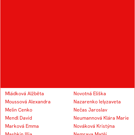
Král Šimon
Kudělka Šimon
Kocourek Tomáš
Knap Vojtěch
Koudelka Václav
Kapounek Vojtěch
M
N
Marosz Alexandr
Novotný Eduard
Mládková Alžběta
Novotná Eliška
Moussová Alexandra
Nazarenko Ielyzaveta
Melin Cenko
Nečas Jaroslav
Mendl David
Neumannová Klára Marie
Marková Emma
Nováková Kristýna
Mashkin Illia
Nemrava Matěj