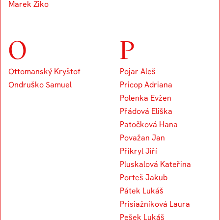
Marek Ziko
O
P
Ottomanský Kryštof
Pojar Aleš
Ondruško Samuel
Pricop Adriana
Polenka Evžen
Přádová Eliška
Patočková Hana
Považan Jan
Přikryl Jiří
Pluskalová Kateřina
Porteš Jakub
Pátek Lukáš
Prisiažníková Laura
Pešek Lukáš