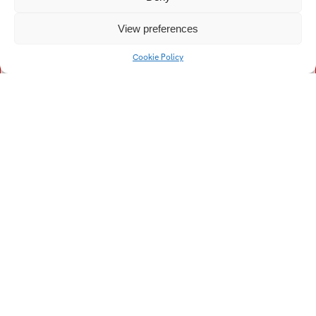
Kristína
Vogelová Denisa
View preferences
Vykopalová Eva
Vojtech Filip
Cookie Policy
Vaculík František
Vojtková Helena
Volný Jiří
Vích Lukáš
Vízner Lukáš
Veselá Lucie
Voch Matěj
Vaňková Pavla
Vávra Pavel
Večeřa Pavel
Vašička Roman
Vepřeková Tereza
Vranovič Tomáš