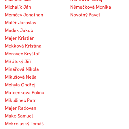
Michalík Ján
Němečková Monika
Momčev Jonathan
Novotný Pavel
Maléř Jaroslav
Medek Jakub
Majer Kristián
Mekková Kristína
Moravec Kryštof
Miřátský Jiří
Minářová Nikola
Mikušová Nella
Mohyla Ondřej
Matcenkova Polina
Mikušinec Petr
Majer Radovan
Mako Samuel
Mokroluský Tomáš