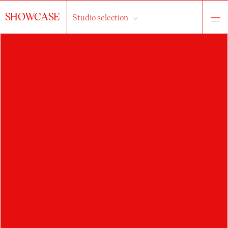
SHOWCASE
Studio selection
PETR
JANUSCHKA