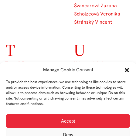
Švancarová Zuzana
Scholzeová Veronika
Stránský Vincent
T
U
Trubač Jan
Ullverová Anita
Manage Cookie Consent
Turek Karel
Uždil Štěpán
Tremer Ondřej
Uhrin Tomáš
To provide the best experiences, we use technologies like cookies to store
Trögler Daniel
and/or access device information. Consenting to these technologies will
allow us to process data such as browsing behavior or unique IDs on this
site. Not consenting or withdrawing consent, may adversely affect certain
features and functions.
V
Accept
Viskupová Alžběta
Deny