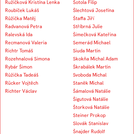
Ružičková Kristína Lenka
Šotola Filip
Roubíček Lukáš
Šlechtová Josefína
Růžička Matěj
Štaffa Jiří
Radvanová Petra
Stříbrná Julie
Ralevská Ida
Šimečková Kateřina
Recmanová Valeria
Semerád Michael
Richtr Tomáš
Siuda Martin
Rozehnalová Simona
Skokňa Michal Adam
Rybár Šimon
Škrabálek Martin
Růžička Tadeáš
Svoboda Michal
Rücker Vojtěch
Staněk Michal
Richter Václav
Šámalová Natálie
Šigutová Natálie
Štorková Natálie
Steiner Prokop
Slovák Stanislav
Šnajder Rudolf