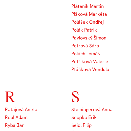
Pláteník Martin
Plšková Markéta
Polášek Ondřej
Polák Patrik
Pavlovský Šimon
Petrová Sára
Polách Tomáš
Petříková Valerie
Ptáčková Vendula
R
S
Ratajová Aneta
Steiningerová Anna
Roul Adam
Snopko Erik
Ryba Jan
Seidl Filip