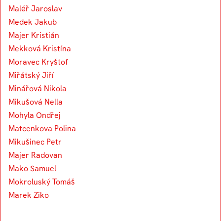
Maléř Jaroslav
Medek Jakub
Majer Kristián
Mekková Kristína
Moravec Kryštof
Miřátský Jiří
Minářová Nikola
Mikušová Nella
Mohyla Ondřej
Matcenkova Polina
Mikušinec Petr
Majer Radovan
Mako Samuel
Mokroluský Tomáš
Marek Ziko