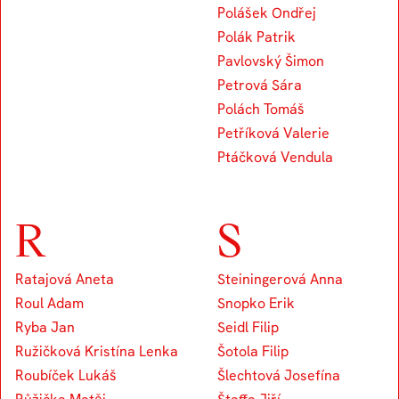
Polášek Ondřej
Polák Patrik
Pavlovský Šimon
Petrová Sára
Polách Tomáš
Petříková Valerie
Ptáčková Vendula
R
S
Ratajová Aneta
Steiningerová Anna
Roul Adam
Snopko Erik
Ryba Jan
Seidl Filip
Ružičková Kristína Lenka
Šotola Filip
Roubíček Lukáš
Šlechtová Josefína