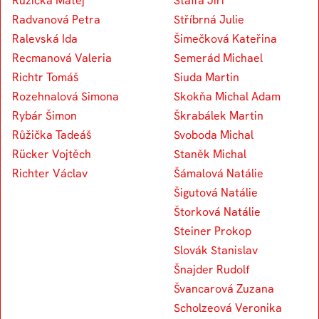
Růžička Matěj
Štaffa Jiří
Radvanová Petra
Stříbrná Julie
Ralevská Ida
Šimečková Kateřina
Recmanová Valeria
Semerád Michael
Richtr Tomáš
Siuda Martin
Rozehnalová Simona
Skokňa Michal Adam
Rybár Šimon
Škrabálek Martin
Růžička Tadeáš
Svoboda Michal
Rücker Vojtěch
Staněk Michal
Richter Václav
Šámalová Natálie
Šigutová Natálie
Štorková Natálie
Steiner Prokop
Slovák Stanislav
Šnajder Rudolf
Švancarová Zuzana
Scholzeová Veronika