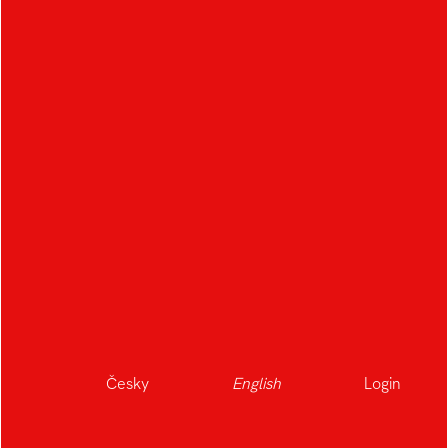
OTHER STUDENTS IN
THE FIELD
A
B
Česky
English
Login
Albrecht Kryštof
Bartoš Adam
Agibalova Vlada
Babica Jakub
Beran Jaroslav