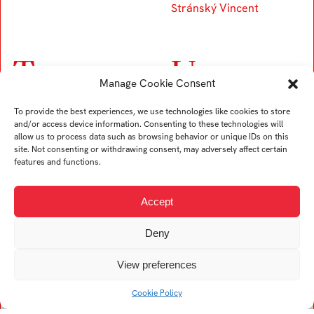
Stránský Vincent
T
U
Manage Cookie Consent
Trubač Jan
Ullverová Anita
To provide the best experiences, we use technologies like cookies to store
Turek Karel
Uždil Štěpán
and/or access device information. Consenting to these technologies will
allow us to process data such as browsing behavior or unique IDs on this
Tremer Ondřej
Uhrin Tomáš
site. Not consenting or withdrawing consent, may adversely affect certain
Trögler Daniel
features and functions.
Accept
V
Deny
Viskupová Alžběta
View preferences
Kristína
Vogelová Denisa
Cookie Policy
Vykopalová Eva