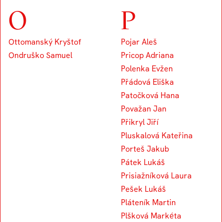
O
P
Ottomanský Kryštof
Pojar Aleš
Ondruško Samuel
Pricop Adriana
Polenka Evžen
Přádová Eliška
Patočková Hana
Považan Jan
Přikryl Jiří
Pluskalová Kateřina
Porteš Jakub
Pátek Lukáš
Prisiažníková Laura
Pešek Lukáš
Pláteník Martin
Plšková Markéta