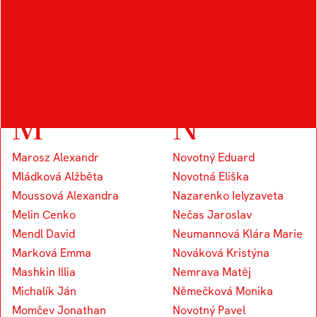
Kocourek Tomáš
Knap Vojtěch
Koudelka Václav
Kapounek Vojtěch
M
N
Marosz Alexandr
Novotný Eduard
Mládková Alžběta
Novotná Eliška
Moussová Alexandra
Nazarenko Ielyzaveta
Melin Cenko
Nečas Jaroslav
Mendl David
Neumannová Klára Marie
Marková Emma
Nováková Kristýna
Mashkin Illia
Nemrava Matěj
Michalík Ján
Němečková Monika
Momčev Jonathan
Novotný Pavel