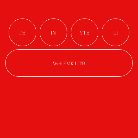
Bučková Natália
Brkalová Eliška
Blažek Filip
Brabcová Karolína
Buršová Lucie
Bartošek Martin
Bystriansky Martin
Barták Petr
Bušek Petr
Bucher Tomáš
Benešovský Vojtěch
Bočková Veronika
C
D