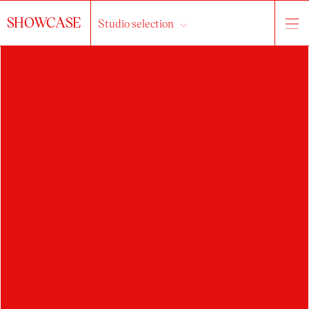
SHOWCASE
Studio selection
KRISTÝNA
DVORANOVÁ