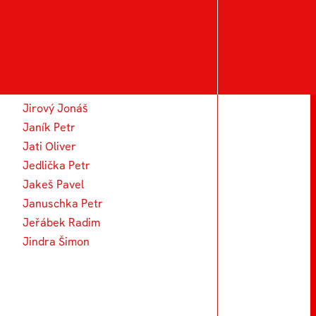
J
Jakeš Jan
Jelšicová Jana
Jirový Jonáš
Janík Petr
Jati Oliver
Jedlička Petr
Jakeš Pavel
Januschka Petr
Jeřábek Radim
Jindra Šimon