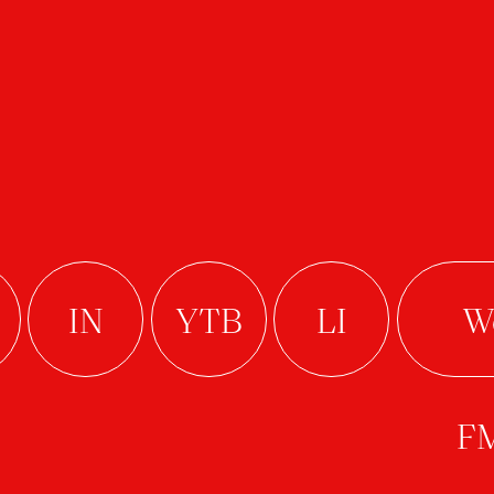
TS IN THE FIELD
B
C