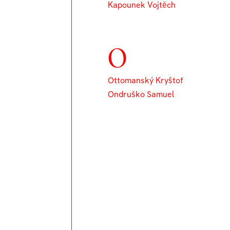
Kapounek Vojtěch
O
Ottomanský Kryštof
Ondruško Samuel