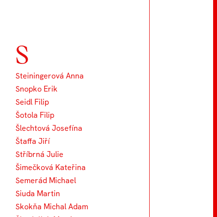
S
Steiningerová Anna
Snopko Erik
Seidl Filip
Šotola Filip
Šlechtová Josefína
Štaffa Jiří
Stříbrná Julie
Šimečková Kateřina
Semerád Michael
Siuda Martin
Skokňa Michal Adam