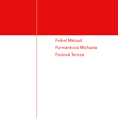
F
Faltus Adam
Ferenz František
Felkel Matouš
Furmánková Michaela
Feslová Tereza