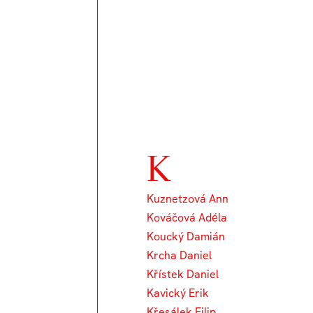
K
Kuznetzová Ann
Kováčová Adéla
Koucký Damián
Krcha Daniel
Křístek Daniel
Kavický Erik
Křesálek Filip