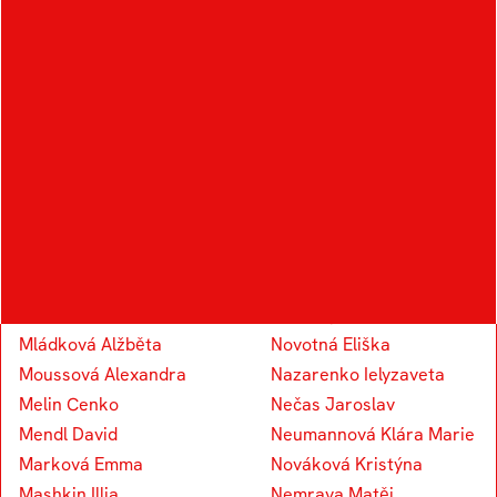
Král Šimon
Kudělka Šimon
Kocourek Tomáš
Knap Vojtěch
Koudelka Václav
Kapounek Vojtěch
M
N
Marosz Alexandr
Novotný Eduard
Mládková Alžběta
Novotná Eliška
Moussová Alexandra
Nazarenko Ielyzaveta
Melin Cenko
Nečas Jaroslav
Mendl David
Neumannová Klára Marie
Marková Emma
Nováková Kristýna
Mashkin Illia
Nemrava Matěj