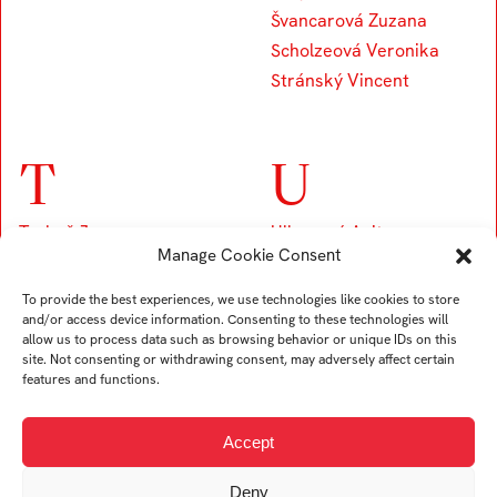
Švancarová Zuzana
Scholzeová Veronika
Stránský Vincent
T
U
Trubač Jan
Ullverová Anita
Manage Cookie Consent
Turek Karel
Uždil Štěpán
Tremer Ondřej
Uhrin Tomáš
To provide the best experiences, we use technologies like cookies to store
Trögler Daniel
and/or access device information. Consenting to these technologies will
allow us to process data such as browsing behavior or unique IDs on this
site. Not consenting or withdrawing consent, may adversely affect certain
features and functions.
V
Accept
Viskupová Alžběta
Deny