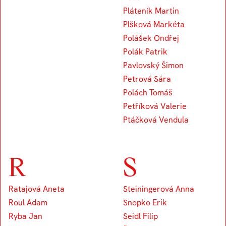
Pláteník Martin
Plšková Markéta
Polášek Ondřej
Polák Patrik
Pavlovský Šimon
Petrová Sára
Polách Tomáš
Petříková Valerie
Ptáčková Vendula
R
S
Ratajová Aneta
Steiningerová Anna
Roul Adam
Snopko Erik
Ryba Jan
Seidl Filip