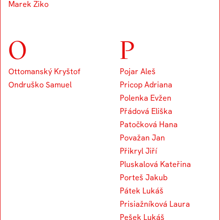
Marek Ziko
O
P
Ottomanský Kryštof
Pojar Aleš
Ondruško Samuel
Pricop Adriana
Polenka Evžen
Přádová Eliška
Patočková Hana
Považan Jan
Přikryl Jiří
Pluskalová Kateřina
Porteš Jakub
Pátek Lukáš
Prisiažníková Laura
Pešek Lukáš