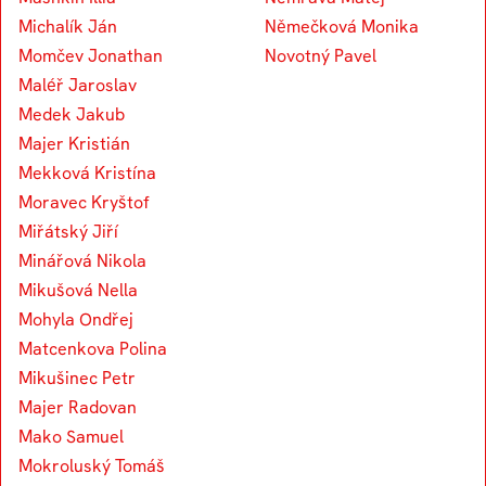
Michalík Ján
Němečková Monika
Momčev Jonathan
Novotný Pavel
Maléř Jaroslav
Medek Jakub
Majer Kristián
Mekková Kristína
Moravec Kryštof
Miřátský Jiří
Minářová Nikola
Mikušová Nella
Mohyla Ondřej
Matcenkova Polina
Mikušinec Petr
Majer Radovan
Mako Samuel
Mokroluský Tomáš