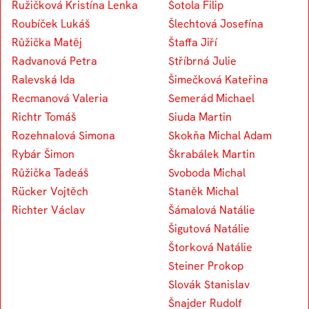
Ružičková Kristína Lenka
Šotola Filip
Roubíček Lukáš
Šlechtová Josefína
Růžička Matěj
Štaffa Jiří
Radvanová Petra
Stříbrná Julie
Ralevská Ida
Šimečková Kateřina
Recmanová Valeria
Semerád Michael
Richtr Tomáš
Siuda Martin
Rozehnalová Simona
Skokňa Michal Adam
Rybár Šimon
Škrabálek Martin
Růžička Tadeáš
Svoboda Michal
Rücker Vojtěch
Staněk Michal
Richter Václav
Šámalová Natálie
Šigutová Natálie
Štorková Natálie
Steiner Prokop
Slovák Stanislav
Šnajder Rudolf