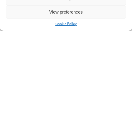
Kristína
Vogelová Denisa
View preferences
Vykopalová Eva
Vojtech Filip
Cookie Policy
Vaculík František
Vojtková Helena
Volný Jiří
Vích Lukáš
Vízner Lukáš
Veselá Lucie
Voch Matěj
Vaňková Pavla
Vávra Pavel
Večeřa Pavel
Vašička Roman
Vepřeková Tereza
Vranovič Tomáš