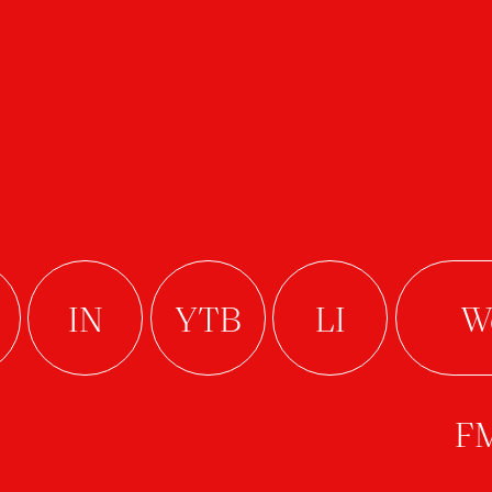
TS IN THE FIELD
B
C