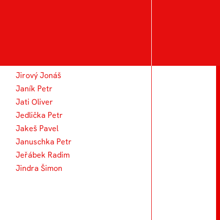
J
Jakeš Jan
Jelšicová Jana
Jirový Jonáš
Janík Petr
Jati Oliver
Jedlička Petr
Jakeš Pavel
Januschka Petr
Jeřábek Radim
Jindra Šimon