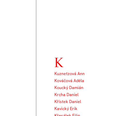
K
Kuznetzová Ann
Kováčová Adéla
Koucký Damián
Krcha Daniel
Křístek Daniel
Kavický Erik
Křesálek Filip