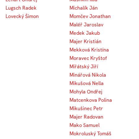
Lugsch Radek
Michalík Ján
Lovecký Šimon
Momčev Jonathan
Maléř Jaroslav
Medek Jakub
Majer Kristián
Mekková Kristína
Moravec Kryštof
Miřátský Jiří
Minářová Nikola
Mikušová Nella
Mohyla Ondřej
Matcenkova Polina
Mikušinec Petr
Majer Radovan
Mako Samuel
Mokroluský Tomáš