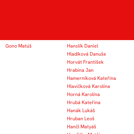
G
H
Grohmann Jaroslav
Honová Adéla
Gallo Jakub
Hošková Anna
Gono Matúš
Hanslík Daniel
Hladíková Danuše
Horvát František
Hrabina Jan
Hamerníková Kateřina
Hlavičková Karolína
Horná Karolína
Hrubá Kateřina
Hanák Lukáš
Hruban Leoš
Hančl Matyáš