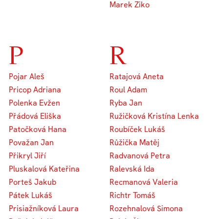
Marek Ziko
P
R
Pojar Aleš
Ratajová Aneta
Pricop Adriana
Roul Adam
Polenka Evžen
Ryba Jan
Přádová Eliška
Ružičková Kristína Lenka
Patočková Hana
Roubíček Lukáš
Považan Jan
Růžička Matěj
Přikryl Jiří
Radvanová Petra
Pluskalová Kateřina
Ralevská Ida
Porteš Jakub
Recmanová Valeria
Pátek Lukáš
Richtr Tomáš
Prisiažníková Laura
Rozehnalová Simona