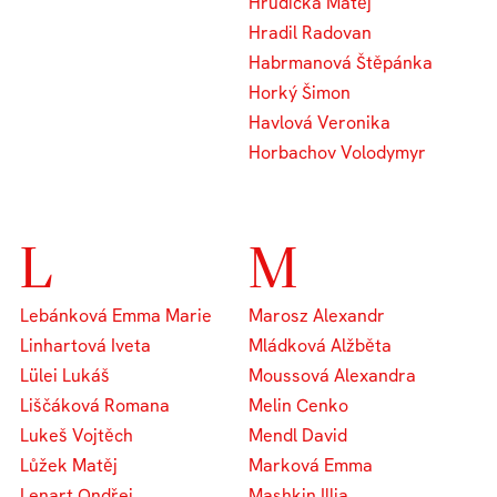
Hrudička Matěj
Hradil Radovan
Habrmanová Štěpánka
Horký Šimon
Havlová Veronika
Horbachov Volodymyr
L
M
Lebánková Emma Marie
Marosz Alexandr
Linhartová Iveta
Mládková Alžběta
Lülei Lukáš
Moussová Alexandra
Liščáková Romana
Melin Cenko
Lukeš Vojtěch
Mendl David
Lůžek Matěj
Marková Emma
Lenart Ondřej
Mashkin Illia