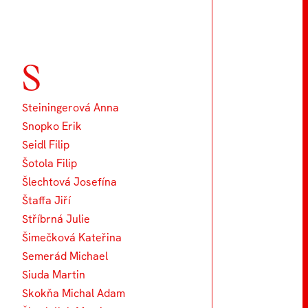
S
Steiningerová Anna
Snopko Erik
Seidl Filip
Šotola Filip
Šlechtová Josefína
Štaffa Jiří
Stříbrná Julie
Šimečková Kateřina
Semerád Michael
Siuda Martin
Skokňa Michal Adam