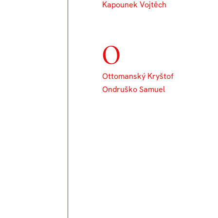
Kapounek Vojtěch
O
Ottomanský Kryštof
Ondruško Samuel