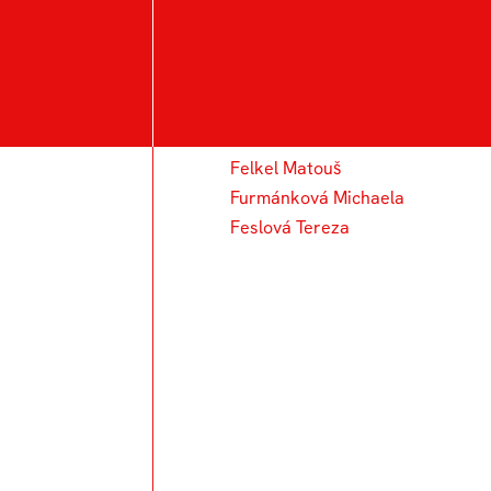
F
Faltus Adam
Ferenz František
Felkel Matouš
Furmánková Michaela
Feslová Tereza