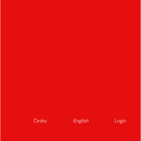
OTHER STUDENTS IN
THE FIELD
A
B
Česky
English
Login
Albrecht Kryštof
Bartoš Adam
Agibalova Vlada
Babica Jakub
Beran Jaroslav