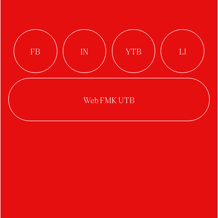
Bučková Natália
Brkalová Eliška
Blažek Filip
Brabcová Karolína
Buršová Lucie
Bartošek Martin
Bystriansky Martin
Barták Petr
Bušek Petr
Bucher Tomáš
Benešovský Vojtěch
Bočková Veronika
C
D