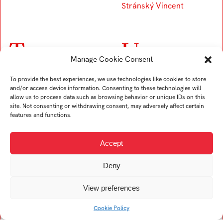
Stránský Vincent
T
U
Manage Cookie Consent
Trubač Jan
Ullverová Anita
To provide the best experiences, we use technologies like cookies to store
Turek Karel
Uždil Štěpán
and/or access device information. Consenting to these technologies will
allow us to process data such as browsing behavior or unique IDs on this
Tremer Ondřej
Uhrin Tomáš
site. Not consenting or withdrawing consent, may adversely affect certain
Trögler Daniel
features and functions.
Accept
V
Deny
Viskupová Alžběta
View preferences
Kristína
Vogelová Denisa
Cookie Policy
Vykopalová Eva