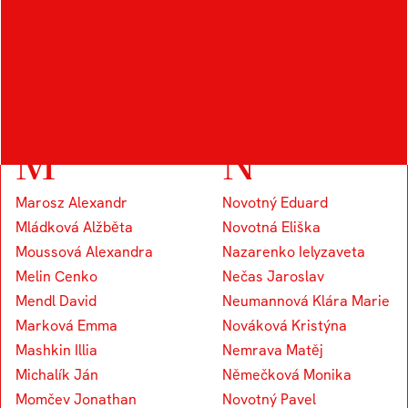
Kocourek Tomáš
Knap Vojtěch
Koudelka Václav
Kapounek Vojtěch
M
N
Marosz Alexandr
Novotný Eduard
Mládková Alžběta
Novotná Eliška
Moussová Alexandra
Nazarenko Ielyzaveta
Melin Cenko
Nečas Jaroslav
Mendl David
Neumannová Klára Marie
Marková Emma
Nováková Kristýna
Mashkin Illia
Nemrava Matěj
Michalík Ján
Němečková Monika
Momčev Jonathan
Novotný Pavel