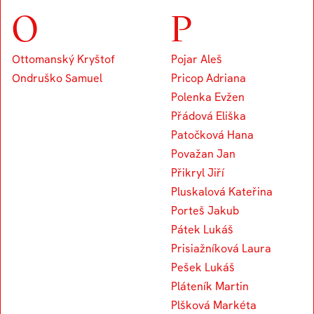
O
P
Ottomanský Kryštof
Pojar Aleš
Ondruško Samuel
Pricop Adriana
Polenka Evžen
Přádová Eliška
Patočková Hana
Považan Jan
Přikryl Jiří
Pluskalová Kateřina
Porteš Jakub
Pátek Lukáš
Prisiažníková Laura
Pešek Lukáš
Pláteník Martin
Plšková Markéta