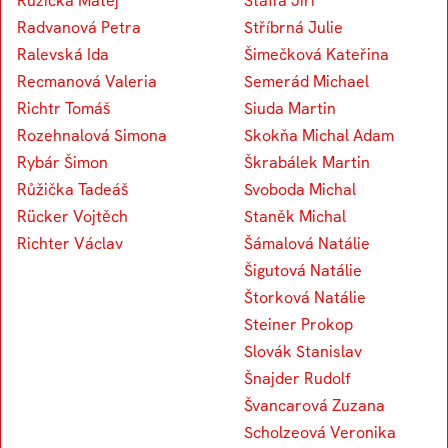
Růžička Matěj
Štaffa Jiří
Radvanová Petra
Stříbrná Julie
Ralevská Ida
Šimečková Kateřina
Recmanová Valeria
Semerád Michael
Richtr Tomáš
Siuda Martin
Rozehnalová Simona
Skokňa Michal Adam
Rybár Šimon
Škrabálek Martin
Růžička Tadeáš
Svoboda Michal
Rücker Vojtěch
Staněk Michal
Richter Václav
Šámalová Natálie
Šigutová Natálie
Štorková Natálie
Steiner Prokop
Slovák Stanislav
Šnajder Rudolf
Švancarová Zuzana
Scholzeová Veronika