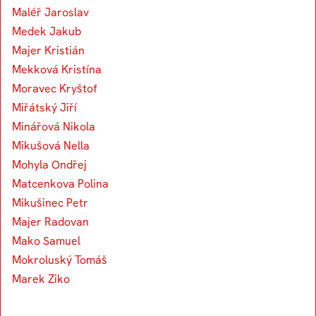
Maléř Jaroslav
Medek Jakub
Majer Kristián
Mekková Kristína
Moravec Kryštof
Miřátský Jiří
Minářová Nikola
Mikušová Nella
Mohyla Ondřej
Matcenkova Polina
Mikušinec Petr
Majer Radovan
Mako Samuel
Mokroluský Tomáš
Marek Ziko