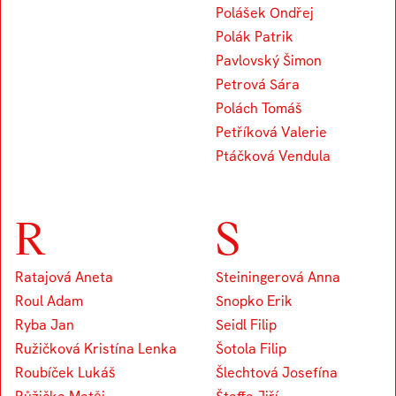
Polášek Ondřej
Polák Patrik
Pavlovský Šimon
Petrová Sára
Polách Tomáš
Petříková Valerie
Ptáčková Vendula
R
S
Ratajová Aneta
Steiningerová Anna
Roul Adam
Snopko Erik
Ryba Jan
Seidl Filip
Ružičková Kristína Lenka
Šotola Filip
Roubíček Lukáš
Šlechtová Josefína