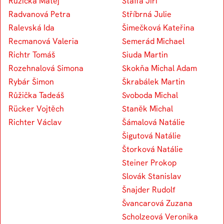
Růžička Matěj
Štaffa Jiří
Radvanová Petra
Stříbrná Julie
Ralevská Ida
Šimečková Kateřina
Recmanová Valeria
Semerád Michael
Richtr Tomáš
Siuda Martin
Rozehnalová Simona
Skokňa Michal Adam
Rybár Šimon
Škrabálek Martin
Růžička Tadeáš
Svoboda Michal
Rücker Vojtěch
Staněk Michal
Richter Václav
Šámalová Natálie
Šigutová Natálie
Štorková Natálie
Steiner Prokop
Slovák Stanislav
Šnajder Rudolf
Švancarová Zuzana
Scholzeová Veronika