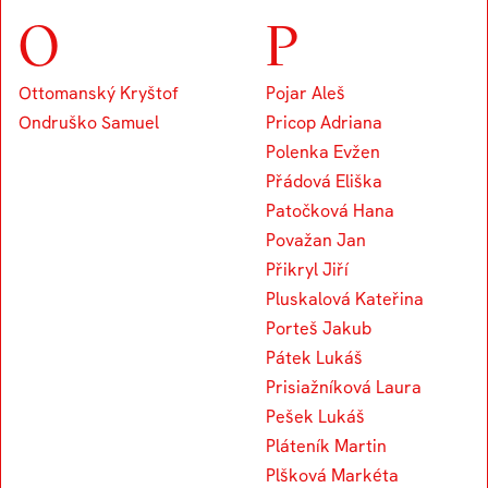
O
P
Ottomanský Kryštof
Pojar Aleš
Ondruško Samuel
Pricop Adriana
Polenka Evžen
Přádová Eliška
Patočková Hana
Považan Jan
Přikryl Jiří
Pluskalová Kateřina
Porteš Jakub
Pátek Lukáš
Prisiažníková Laura
Pešek Lukáš
Pláteník Martin
Plšková Markéta