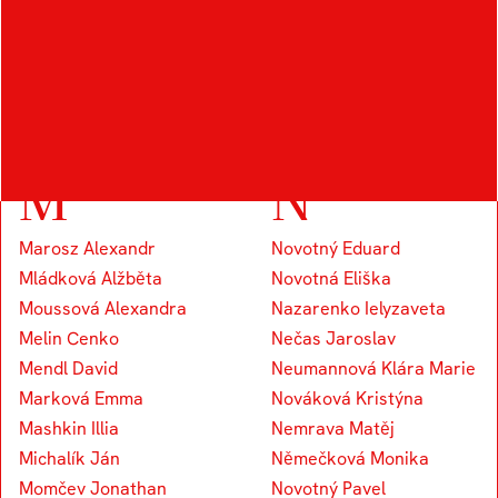
Kocourek Tomáš
Knap Vojtěch
Koudelka Václav
Kapounek Vojtěch
M
N
Marosz Alexandr
Novotný Eduard
Mládková Alžběta
Novotná Eliška
Moussová Alexandra
Nazarenko Ielyzaveta
Melin Cenko
Nečas Jaroslav
Mendl David
Neumannová Klára Marie
Marková Emma
Nováková Kristýna
Mashkin Illia
Nemrava Matěj
Michalík Ján
Němečková Monika
Momčev Jonathan
Novotný Pavel