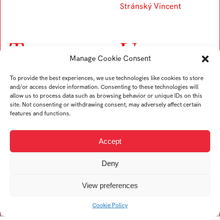
Stránský Vincent
T
U
Manage Cookie Consent
Trubač Jan
Ullverová Anita
To provide the best experiences, we use technologies like cookies to store
Turek Karel
Uždil Štěpán
and/or access device information. Consenting to these technologies will
allow us to process data such as browsing behavior or unique IDs on this
Tremer Ondřej
Uhrin Tomáš
site. Not consenting or withdrawing consent, may adversely affect certain
Trögler Daniel
features and functions.
Accept
V
Deny
Viskupová Alžběta
View preferences
Kristína
Vogelová Denisa
Cookie Policy
Vykopalová Eva