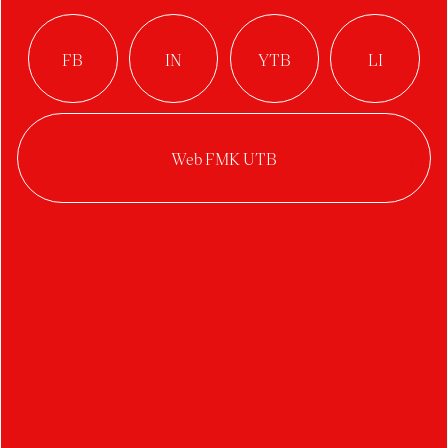
Brabcová Karolína
Buršová Lucie
Bartošek Martin
Bystriansky Martin
Barták Petr
Bušek Petr
Bucher Tomáš
Benešovský Vojtěch
Bočková Veronika
C
D
Čermín Adam
Duval Arthur
Černich Adam
Divíšková Eliška
Casková Barbora
Dosedělová Hedvika