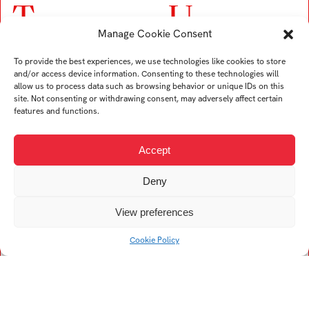
T
U
Manage Cookie Consent
Trubač Jan
Ullverová Anita
To provide the best experiences, we use technologies like cookies to store
Turek Karel
Uždil Štěpán
and/or access device information. Consenting to these technologies will
Tremer Ondřej
Uhrin Tomáš
allow us to process data such as browsing behavior or unique IDs on this
site. Not consenting or withdrawing consent, may adversely affect certain
Trögler Daniel
features and functions.
Accept
V
Deny
Viskupová Alžběta
View preferences
Kristína
Vogelová Denisa
Cookie Policy
Vykopalová Eva
Vojtech Filip
Vaculík František
Vojtková Helena