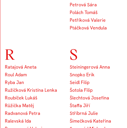
Petrová Sára
Polách Tomáš
Petříková Valerie
Ptáčková Vendula
R
S
Ratajová Aneta
Steiningerová Anna
Roul Adam
Snopko Erik
Ryba Jan
Seidl Filip
Ružičková Kristína Lenka
Šotola Filip
Roubíček Lukáš
Šlechtová Josefína
Růžička Matěj
Štaffa Jiří
Radvanová Petra
Stříbrná Julie
Ralevská Ida
Šimečková Kateřina