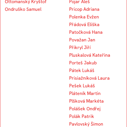
Ottomanský Kryštof
Pojar Aleš
Ondruško Samuel
Pricop Adriana
Polenka Evžen
Přádová Eliška
Patočková Hana
Považan Jan
Přikryl Jiří
Pluskalová Kateřina
Porteš Jakub
Pátek Lukáš
Prisiažníková Laura
Pešek Lukáš
Pláteník Martin
Plšková Markéta
Polášek Ondřej
Polák Patrik
Pavlovský Šimon