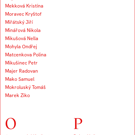
Mekková Kristína
Moravec Kryštof
Miřátský Jiří
Minářová Nikola
Mikušová Nella
Mohyla Ondřej
Matcenkova Polina
Mikušinec Petr
Majer Radovan
Mako Samuel
Mokroluský Tomáš
Marek Ziko
O
P