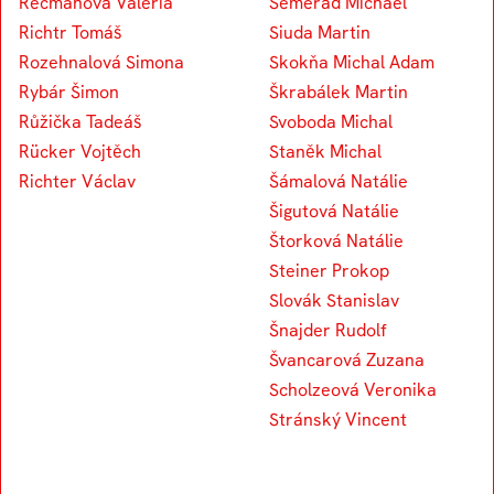
Recmanová Valeria
Semerád Michael
Richtr Tomáš
Siuda Martin
Rozehnalová Simona
Skokňa Michal Adam
Rybár Šimon
Škrabálek Martin
Růžička Tadeáš
Svoboda Michal
Rücker Vojtěch
Staněk Michal
Richter Václav
Šámalová Natálie
Šigutová Natálie
Štorková Natálie
Steiner Prokop
Slovák Stanislav
Šnajder Rudolf
Švancarová Zuzana
Scholzeová Veronika
Stránský Vincent