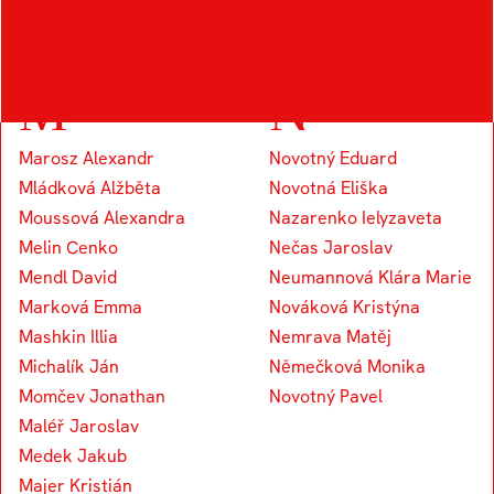
Kapounek Vojtěch
M
N
Marosz Alexandr
Novotný Eduard
Mládková Alžběta
Novotná Eliška
Moussová Alexandra
Nazarenko Ielyzaveta
Melin Cenko
Nečas Jaroslav
Mendl David
Neumannová Klára Marie
Marková Emma
Nováková Kristýna
Mashkin Illia
Nemrava Matěj
Michalík Ján
Němečková Monika
Momčev Jonathan
Novotný Pavel
Maléř Jaroslav
Medek Jakub
Majer Kristián