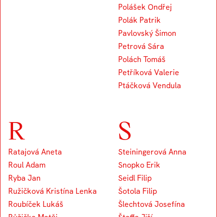
Polášek Ondřej
Polák Patrik
Pavlovský Šimon
Petrová Sára
Polách Tomáš
Petříková Valerie
Ptáčková Vendula
R
S
Ratajová Aneta
Steiningerová Anna
Roul Adam
Snopko Erik
Ryba Jan
Seidl Filip
Ružičková Kristína Lenka
Šotola Filip
Roubíček Lukáš
Šlechtová Josefína