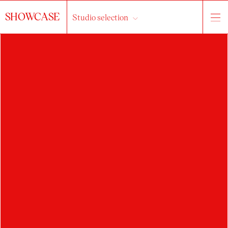
SHOWCASE
Studio selection
KRYŠTOF
OTTOMANSKÝ