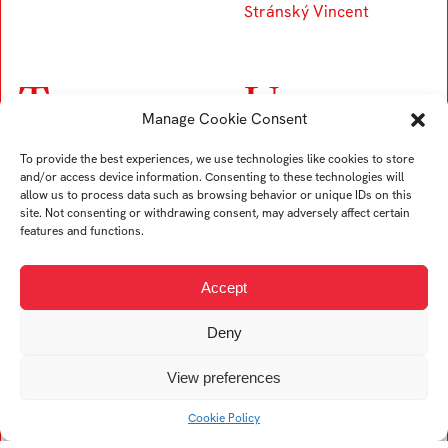
Stránský Vincent
T
U
Manage Cookie Consent
Trubač Jan
Ullverová Anita
To provide the best experiences, we use technologies like cookies to store
Turek Karel
Uždil Štěpán
and/or access device information. Consenting to these technologies will
allow us to process data such as browsing behavior or unique IDs on this
Tremer Ondřej
Uhrin Tomáš
site. Not consenting or withdrawing consent, may adversely affect certain
Trögler Daniel
features and functions.
Accept
V
Deny
Viskupová Alžběta
View preferences
Kristína
Vogelová Denisa
Cookie Policy
Vykopalová Eva