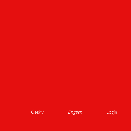
OTHER STUDENTS IN
THE FIELD
A
B
Česky
English
Login
Albrecht Kryštof
Bartoš Adam
Agibalova Vlada
Babica Jakub
Beran Jaroslav