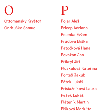
O
P
Ottomanský Kryštof
Pojar Aleš
Ondruško Samuel
Pricop Adriana
Polenka Evžen
Přádová Eliška
Patočková Hana
Považan Jan
Přikryl Jiří
Pluskalová Kateřina
Porteš Jakub
Pátek Lukáš
Prisiažníková Laura
Pešek Lukáš
Pláteník Martin
Plšková Markéta