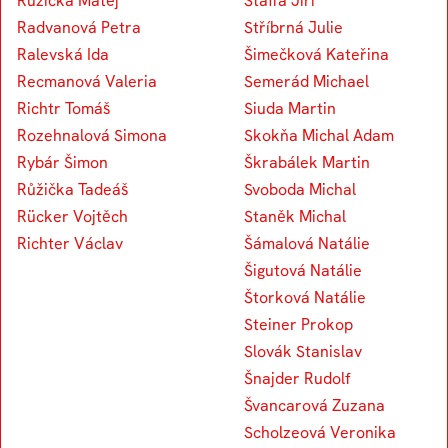
Růžička Matěj
Štaffa Jiří
Radvanová Petra
Stříbrná Julie
Ralevská Ida
Šimečková Kateřina
Recmanová Valeria
Semerád Michael
Richtr Tomáš
Siuda Martin
Rozehnalová Simona
Skokňa Michal Adam
Rybár Šimon
Škrabálek Martin
Růžička Tadeáš
Svoboda Michal
Rücker Vojtěch
Staněk Michal
Richter Václav
Šámalová Natálie
Šigutová Natálie
Štorková Natálie
Steiner Prokop
Slovák Stanislav
Šnajder Rudolf
Švancarová Zuzana
Scholzeová Veronika