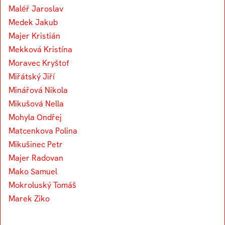
Maléř Jaroslav
Medek Jakub
Majer Kristián
Mekková Kristína
Moravec Kryštof
Miřátský Jiří
Minářová Nikola
Mikušová Nella
Mohyla Ondřej
Matcenkova Polina
Mikušinec Petr
Majer Radovan
Mako Samuel
Mokroluský Tomáš
Marek Ziko