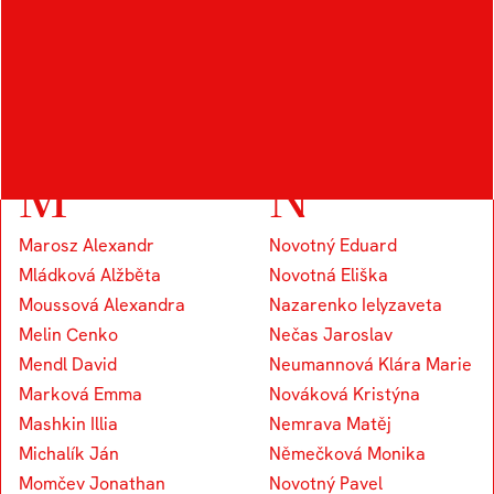
Kocourek Tomáš
Knap Vojtěch
Koudelka Václav
Kapounek Vojtěch
M
N
Marosz Alexandr
Novotný Eduard
Mládková Alžběta
Novotná Eliška
Moussová Alexandra
Nazarenko Ielyzaveta
Melin Cenko
Nečas Jaroslav
Mendl David
Neumannová Klára Marie
Marková Emma
Nováková Kristýna
Mashkin Illia
Nemrava Matěj
Michalík Ján
Němečková Monika
Momčev Jonathan
Novotný Pavel