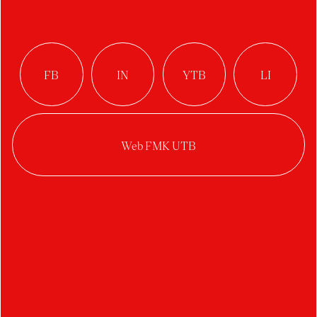
Bučková Natália
Brkalová Eliška
Blažek Filip
Brabcová Karolína
Buršová Lucie
Bartošek Martin
Bystriansky Martin
Barták Petr
Bušek Petr
Bucher Tomáš
Benešovský Vojtěch
Bočková Veronika
C
D