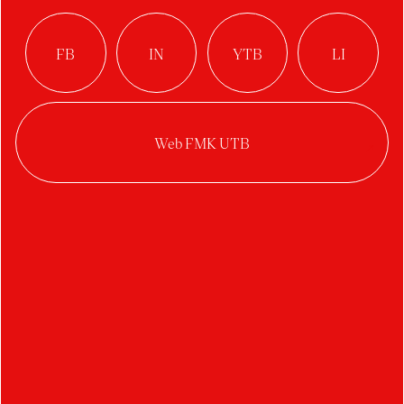
Brabcová Karolína
Buršová Lucie
Bartošek Martin
Bystriansky Martin
Barták Petr
Bušek Petr
Bucher Tomáš
Benešovský Vojtěch
Bočková Veronika
C
D
Čermín Adam
Duval Arthur
Černich Adam
Divíšková Eliška
Casková Barbora
Dosedělová Hedvika