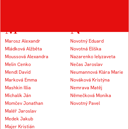
Kapounek Vojtěch
M
N
Marosz Alexandr
Novotný Eduard
Mládková Alžběta
Novotná Eliška
Moussová Alexandra
Nazarenko Ielyzaveta
Melin Cenko
Nečas Jaroslav
Mendl David
Neumannová Klára Marie
Marková Emma
Nováková Kristýna
Mashkin Illia
Nemrava Matěj
Michalík Ján
Němečková Monika
Momčev Jonathan
Novotný Pavel
Maléř Jaroslav
Medek Jakub
Majer Kristián