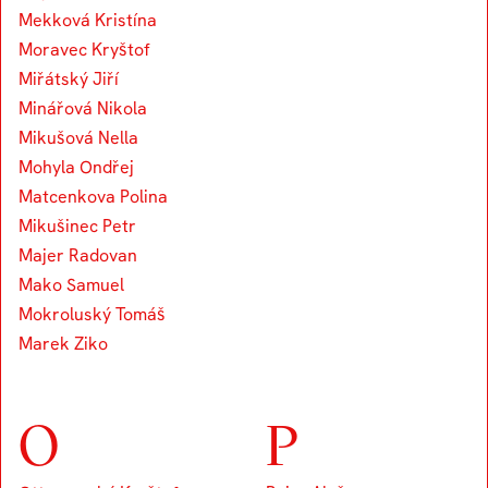
Mekková Kristína
Moravec Kryštof
Miřátský Jiří
Minářová Nikola
Mikušová Nella
Mohyla Ondřej
Matcenkova Polina
Mikušinec Petr
Majer Radovan
Mako Samuel
Mokroluský Tomáš
Marek Ziko
O
P