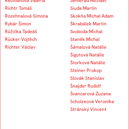
Recmanová Valeria
Semerád Michael
Richtr Tomáš
Siuda Martin
Rozehnalová Simona
Skokňa Michal Adam
Rybár Šimon
Škrabálek Martin
Růžička Tadeáš
Svoboda Michal
Rücker Vojtěch
Staněk Michal
Richter Václav
Šámalová Natálie
Šigutová Natálie
Štorková Natálie
Steiner Prokop
Slovák Stanislav
Šnajder Rudolf
Švancarová Zuzana
Scholzeová Veronika
Stránský Vincent