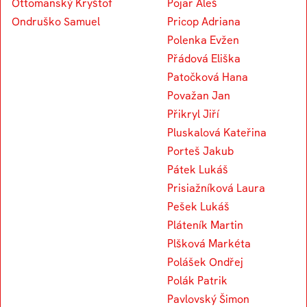
Ottomanský Kryštof
Pojar Aleš
Ondruško Samuel
Pricop Adriana
Polenka Evžen
Přádová Eliška
Patočková Hana
Považan Jan
Přikryl Jiří
Pluskalová Kateřina
Porteš Jakub
Pátek Lukáš
Prisiažníková Laura
Pešek Lukáš
Pláteník Martin
Plšková Markéta
Polášek Ondřej
Polák Patrik
Pavlovský Šimon