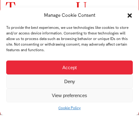
T
U
Manage Cookie Consent
Trubač Jan
Ullverová Anita
To provide the best experiences, we use technologies like cookies to store
Turek Karel
Uždil Štěpán
and/or access device information. Consenting to these technologies will
Tremer Ondřej
Uhrin Tomáš
allow us to process data such as browsing behavior or unique IDs on this
site. Not consenting or withdrawing consent, may adversely affect certain
Trögler Daniel
features and functions.
Accept
V
Deny
Viskupová Alžběta
Kristína
View preferences
Vogelová Denisa
Cookie Policy
Vykopalová Eva
Vojtech Filip
Vaculík František
Vojtková Helena