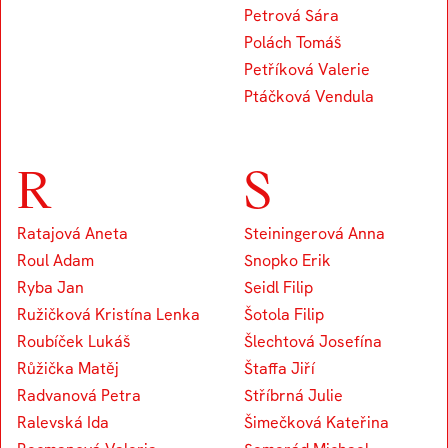
Petrová Sára
Polách Tomáš
Petříková Valerie
Ptáčková Vendula
R
S
Ratajová Aneta
Steiningerová Anna
Roul Adam
Snopko Erik
Ryba Jan
Seidl Filip
Ružičková Kristína Lenka
Šotola Filip
Roubíček Lukáš
Šlechtová Josefína
Růžička Matěj
Štaffa Jiří
Radvanová Petra
Stříbrná Julie
Ralevská Ida
Šimečková Kateřina