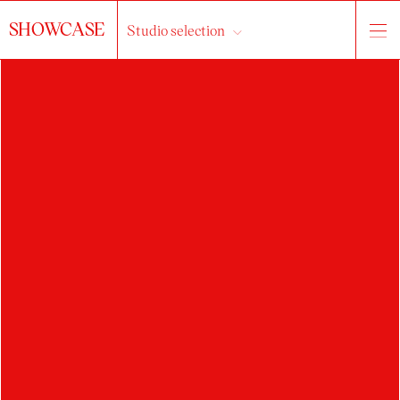
SHOWCASE
Studio selection
JIŘÍ PŘIKRYL