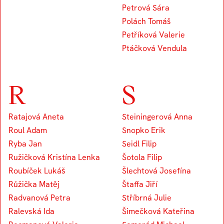
Petrová Sára
Polách Tomáš
Petříková Valerie
Ptáčková Vendula
R
S
Ratajová Aneta
Steiningerová Anna
Roul Adam
Snopko Erik
Ryba Jan
Seidl Filip
Ružičková Kristína Lenka
Šotola Filip
Roubíček Lukáš
Šlechtová Josefína
Růžička Matěj
Štaffa Jiří
Radvanová Petra
Stříbrná Julie
Ralevská Ida
Šimečková Kateřina