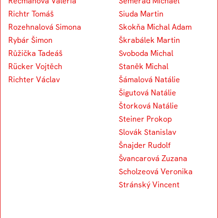
Recmanová Valeria
Semerád Michael
Richtr Tomáš
Siuda Martin
Rozehnalová Simona
Skokňa Michal Adam
Rybár Šimon
Škrabálek Martin
Růžička Tadeáš
Svoboda Michal
Rücker Vojtěch
Staněk Michal
Richter Václav
Šámalová Natálie
Šigutová Natálie
Štorková Natálie
Steiner Prokop
Slovák Stanislav
Šnajder Rudolf
Švancarová Zuzana
Scholzeová Veronika
Stránský Vincent