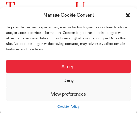
T
U
Manage Cookie Consent
Trubač Jan
Ullverová Anita
To provide the best experiences, we use technologies like cookies to store
Turek Karel
Uždil Štěpán
and/or access device information. Consenting to these technologies will
Tremer Ondřej
Uhrin Tomáš
allow us to process data such as browsing behavior or unique IDs on this
site. Not consenting or withdrawing consent, may adversely affect certain
Trögler Daniel
features and functions.
Accept
V
Deny
Viskupová Alžběta
Kristína
View preferences
Vogelová Denisa
Cookie Policy
Vykopalová Eva
Vojtech Filip
Vaculík František
Vojtková Helena