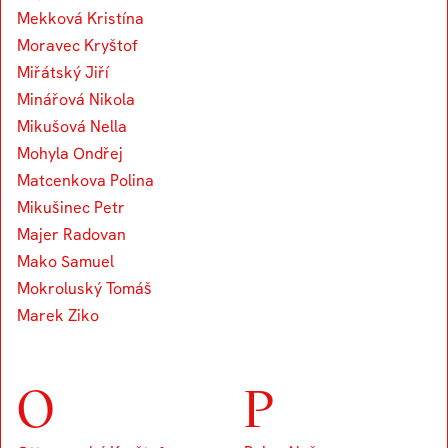
Mekková Kristína
Moravec Kryštof
Miřátský Jiří
Minářová Nikola
Mikušová Nella
Mohyla Ondřej
Matcenkova Polina
Mikušinec Petr
Majer Radovan
Mako Samuel
Mokroluský Tomáš
Marek Ziko
O
P