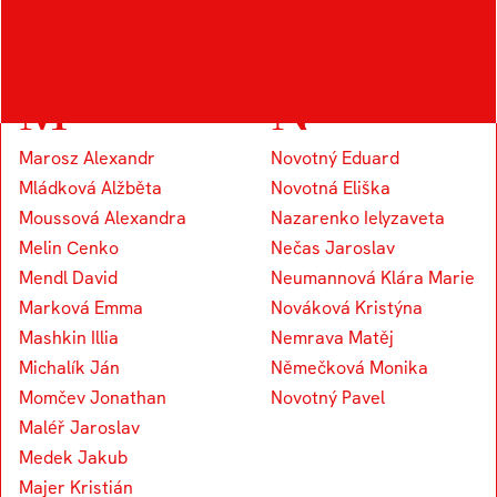
Kapounek Vojtěch
M
N
Marosz Alexandr
Novotný Eduard
Mládková Alžběta
Novotná Eliška
Moussová Alexandra
Nazarenko Ielyzaveta
Melin Cenko
Nečas Jaroslav
Mendl David
Neumannová Klára Marie
Marková Emma
Nováková Kristýna
Mashkin Illia
Nemrava Matěj
Michalík Ján
Němečková Monika
Momčev Jonathan
Novotný Pavel
Maléř Jaroslav
Medek Jakub
Majer Kristián