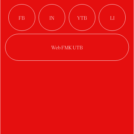
Brabcová Karolína
Buršová Lucie
Bartošek Martin
Bystriansky Martin
Barták Petr
Bušek Petr
Bucher Tomáš
Benešovský Vojtěch
Bočková Veronika
C
D
Čermín Adam
Duval Arthur
Černich Adam
Divíšková Eliška
Casková Barbora
Dosedělová Hedvika