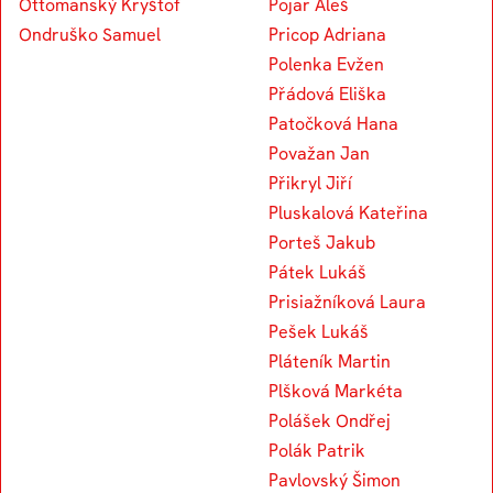
Ottomanský Kryštof
Pojar Aleš
Ondruško Samuel
Pricop Adriana
Polenka Evžen
Přádová Eliška
Patočková Hana
Považan Jan
Přikryl Jiří
Pluskalová Kateřina
Porteš Jakub
Pátek Lukáš
Prisiažníková Laura
Pešek Lukáš
Pláteník Martin
Plšková Markéta
Polášek Ondřej
Polák Patrik
Pavlovský Šimon